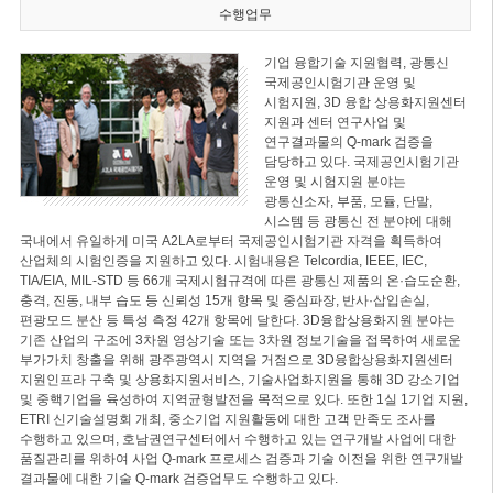
수행업무
기업 융합기술 지원협력, 광통신
국제공인시험기관 운영 및
시험지원, 3D 융합 상용화지원센터
지원과 센터 연구사업 및
연구결과물의 Q-mark 검증을
담당하고 있다. 국제공인시험기관
운영 및 시험지원 분야는
광통신소자, 부품, 모듈, 단말,
시스템 등 광통신 전 분야에 대해
국내에서 유일하게 미국 A2LA로부터 국제공인시험기관 자격을 획득하여
산업체의 시험인증을 지원하고 있다. 시험내용은 Telcordia, IEEE, IEC,
TIA/EIA, MIL-STD 등 66개 국제시험규격에 따른 광통신 제품의 온·습도순환,
충격, 진동, 내부 습도 등 신뢰성 15개 항목 및 중심파장, 반사·삽입손실,
편광모드 분산 등 특성 측정 42개 항목에 달한다. 3D융합상용화지원 분야는
기존 산업의 구조에 3차원 영상기술 또는 3차원 정보기술을 접목하여 새로운
부가가치 창출을 위해 광주광역시 지역을 거점으로 3D융합상용화지원센터
지원인프라 구축 및 상용화지원서비스, 기술사업화지원을 통해 3D 강소기업
및 중핵기업을 육성하여 지역균형발전을 목적으로 있다. 또한 1실 1기업 지원,
ETRI 신기술설명회 개최, 중소기업 지원활동에 대한 고객 만족도 조사를
수행하고 있으며, 호남권연구센터에서 수행하고 있는 연구개발 사업에 대한
품질관리를 위하여 사업 Q-mark 프로세스 검증과 기술 이전을 위한 연구개발
결과물에 대한 기술 Q-mark 검증업무도 수행하고 있다.