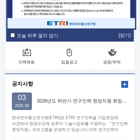
ETRI Insight
ETRI Journal
전자통신동향분석
ETRI 웹진
ETRI 간행물
전자도서관
[닫기]
오늘 하루 열지 않기
인력채용
입찰공고
공동/위탁
공지사항
03
2026년도 하반기 연구인력 현장지원 희망기업 신청/접수
2026.08
한국전자통신연구원(ETRI)은 ETRI 연구인력을 기업현장에
파견하여 현장수요에 맞추어 기술사업화를 지원하는 『연구인력
현장지원』프로그램을 운영하고 있습니다.이에 연구인력의
지원을 희망하는 중소.중견기업에서는 신청하여 주시기