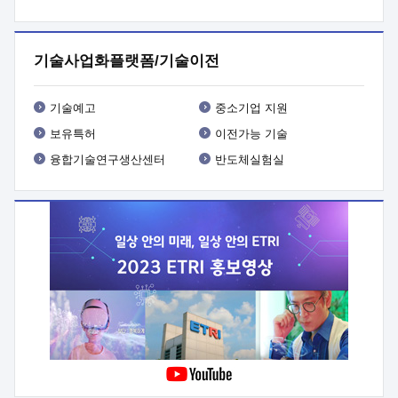
프로그램 개발
 상세이력ㅇ(붙 임1) 대상인력 A 상세이력ㅇ(붙
임2) 대상인력 B 상세이력
3. 신청방법 및 향후일정 등

신청방법: 이메일 (verdi@etri.re.kr)* <별첨양식>을 작성하여
기술사업화플랫폼/기술이전
제출
 문 의 처: ETRI사업화본부 기업성장지원부
기업성장지원전략실ㅇ오경석 책임 연구원 (T. 042-860-5076,
verdi@etri.re.kr)
 제출양식
ㅇ(별첨양식) ETRI연구인력
기술예고
중소기업 지원
현장지원 신청서 (기업)
보유특허
이전가능 기술
융합기술연구생산센터
반도체실험실