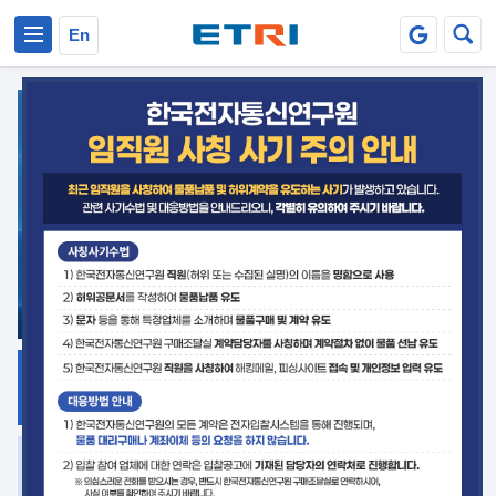
본문 바로가기
주요메뉴 바로가기
En
지식공유
ETRI 오픈소스
플랫폼
거버넌스 대응
발간자료