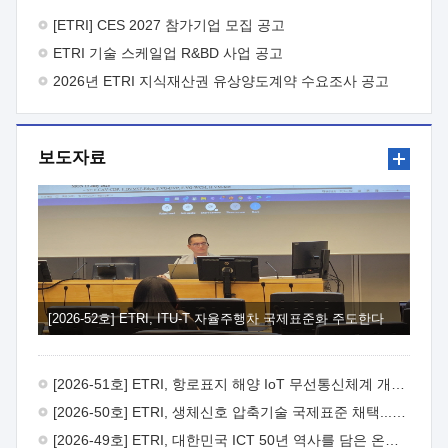
바랍니다.
2026년 8월 한국전자통신연구원장
1. 추진개요

추진목적: ETRI 인력을 기업현장에 파견. 기술지원을
[ETRI] CES 2027 참가기업 모집 공고
실시함으로써 ETRI 개발기술의 사업화를 지원하여
ETRI 기술 스케일업 R&BD 사업 공고
사업화성과를 극대화하고, 지원기업을 강견기업으로 육성하고자
함.
2026년 ETRI 지식재산권 유상양도계약 수요조사 공고
 신청자격: ETRI 협력기업 및 일반 ICT 중소기업*
협력기업: ETRI 창업/연구소기업, 기술이전/출자기업 등 ETRI
개발기술을 사업화하고자 하는 기업
 파견기간: 1년 이상
[최대 3년까지 연속지원 가능]* 연속지원은 지원완료 시점에서
보도자료
당해 지원실적과 차기 지원계획을 평가하여 결정
 기업부담:
연구인력 연봉기준 30 ~ 40%* (1년차) 연봉의 30%, (2 ~ 3년차)
연봉의 40%
 추진일정(1)희망기업 신청/접수(2)희망인력-
희망기업 매칭(3)현장조사/ 선정(심의)(4)협약체결(5)
기업파견8월 3일 ~ 14일
8월 17일 ~ 26일
9월초순
9월 중순
10월 이후* 상기일정은 희망인력-희망기업간 매칭 원활시를
가정한 것으로 상황에 따라 상당기간 일정이 지연될 수 있음. **
(1)희망인력-희망기업간 적합성이 낮다고 판단되거나, (2)
희망인력이 파견의사를 철회할 경우 후속 절차가 진행되지 않을
[2026-52호] ETRI, ITU-T 자율주행차 국제표준화 주도한다
수 있음.2. 현장지원 희망인력 및 상세이력
 희망인력
목록기술분야연구인력번호지원가능 기술반도체/
전자소자A반도체 소자(trasistor/diode) 제작 공정 전자소자 제작
[2026-51호] ETRI, 항로표지 해양 IoT 무선통신체계 개발 나선다
공정(FET / SBD 등 )유기물 반도체 소재 및 소자 설계, 합성 및
제작바이오센서 설계/제작토양/수질/가스 센서 설계/
[2026-50호] ETRI, 생체신호 압축기술 국제표준 채택...의료 AI 시대 연다
제작광소자응용B광 센서 및 응용 시스템시스템 제어 및 데이터
[2026-49호] ETRI, 대한민국 ICT 50년 역사를 담은 온라인 50년사 공개
처리FPGA 제어, VHDL 프로그램 개발Labview, Python, C