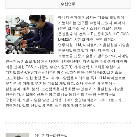
수행업무
에너지 분야에 인공지능 기술을 도입하여
지능화하는 연구를 수행하고 있다. 에너지
(전력,열,수소 등) 시스템의 효율적 관제·
운영을 위해, 전력 IoT 표준화(KS eIoT, OMA
LwM2M), 시계열 예측, 운영 최적화,
업무지원 LLM, 피지컬AI, 자율실험실 기술을
연구개발하고 있다. 에너지 분야 IoT
프로토콜 표준 기술을 개발하였으며, 시계열
인공지능 기술을 활용한 신재생에너지/분산에너지원 발전·수요·가격 예측과
이를 연계한 ESS 스케줄링·수요자원(DR)·거래 전략 최적화를 수행하고,
디지털트윈·CPS 기반 상태추정과 이상/고장진단·수명예측(RUL) 기술을
고도화한다. 또한 현장 문서·데이터·알람을 이해하는 특화 LLM 에이전트로
운전·정비·거래 업무 지원 기술을 개발하고, 소재·부품·장비 영역에는
실험설계–계측–분석–조건탐색을 자동화할 수 있는 AI 자율실험실 기술을
연구한다. 시뮬레이션과 현장 피드백을 통해 신뢰 가능한 운영지능을
구현하며, 개발 기술은 발전·신재생 에너지 운영/설비관리, 마이크로그리드·
전력거래, 철도·산업설비 관리 등 현장에 확장 적용한다.
에너지지능화연구실