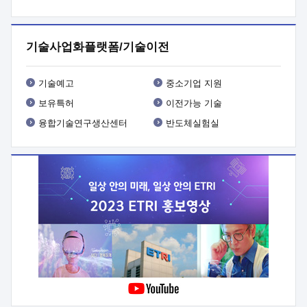
프로그램 개발
 상세이력ㅇ(붙 임1) 대상인력 A 상세이력ㅇ(붙
임2) 대상인력 B 상세이력
3. 신청방법 및 향후일정 등

신청방법: 이메일 (verdi@etri.re.kr)* <별첨양식>을 작성하여
기술사업화플랫폼/기술이전
제출
 문 의 처: ETRI사업화본부 기업성장지원부
기업성장지원전략실ㅇ오경석 책임 연구원 (T. 042-860-5076,
verdi@etri.re.kr)
 제출양식
ㅇ(별첨양식) ETRI연구인력
기술예고
중소기업 지원
현장지원 신청서 (기업)
보유특허
이전가능 기술
융합기술연구생산센터
반도체실험실