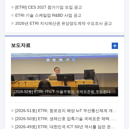
바랍니다.
2026년 8월 한국전자통신연구원장
1. 추진개요

추진목적: ETRI 인력을 기업현장에 파견. 기술지원을
[ETRI] CES 2027 참가기업 모집 공고
실시함으로써 ETRI 개발기술의 사업화를 지원하여
ETRI 기술 스케일업 R&BD 사업 공고
사업화성과를 극대화하고, 지원기업을 강견기업으로 육성하고자
함.
2026년 ETRI 지식재산권 유상양도계약 수요조사 공고
 신청자격: ETRI 협력기업 및 일반 ICT 중소기업*
협력기업: ETRI 창업/연구소기업, 기술이전/출자기업 등 ETRI
개발기술을 사업화하고자 하는 기업
 파견기간: 1년 이상
[최대 3년까지 연속지원 가능]* 연속지원은 지원완료 시점에서
보도자료
당해 지원실적과 차기 지원계획을 평가하여 결정
 기업부담:
연구인력 연봉기준 30 ~ 40%* (1년차) 연봉의 30%, (2 ~ 3년차)
연봉의 40%
 추진일정(1)희망기업 신청/접수(2)희망인력-
희망기업 매칭(3)현장조사/ 선정(심의)(4)협약체결(5)
기업파견8월 3일 ~ 14일
8월 17일 ~ 26일
9월초순
9월 중순
10월 이후* 상기일정은 희망인력-희망기업간 매칭 원활시를
가정한 것으로 상황에 따라 상당기간 일정이 지연될 수 있음. **
(1)희망인력-희망기업간 적합성이 낮다고 판단되거나, (2)
희망인력이 파견의사를 철회할 경우 후속 절차가 진행되지 않을
[2026-52호] ETRI, ITU-T 자율주행차 국제표준화 주도한다
수 있음.2. 현장지원 희망인력 및 상세이력
 희망인력
목록기술분야연구인력번호지원가능 기술반도체/
전자소자A반도체 소자(trasistor/diode) 제작 공정 전자소자 제작
[2026-51호] ETRI, 항로표지 해양 IoT 무선통신체계 개발 나선다
공정(FET / SBD 등 )유기물 반도체 소재 및 소자 설계, 합성 및
제작바이오센서 설계/제작토양/수질/가스 센서 설계/
[2026-50호] ETRI, 생체신호 압축기술 국제표준 채택...의료 AI 시대 연다
제작광소자응용B광 센서 및 응용 시스템시스템 제어 및 데이터
[2026-49호] ETRI, 대한민국 ICT 50년 역사를 담은 온라인 50년사 공개
처리FPGA 제어, VHDL 프로그램 개발Labview, Python, C