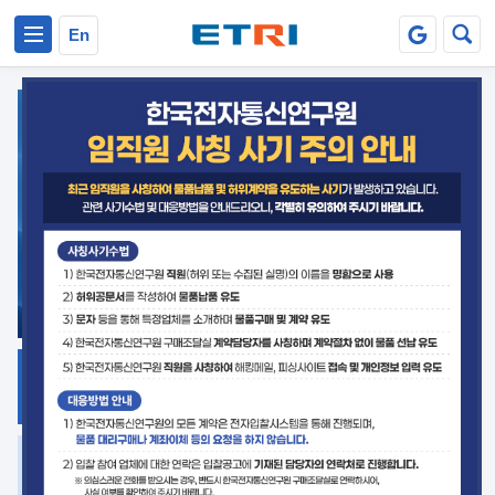
본문 바로가기
주요메뉴 바로가기
En
지식공유
ETRI 오픈소스
플랫폼
거버넌스 대응
발간자료