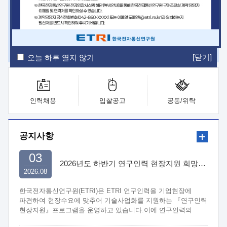
ETRI Insight
ETRI Journal
전자통신동향분석
ETRI 웹진
ETRI 간행물
전자도서관
[닫기]
오늘 하루 열지 않기
인력채용
입찰공고
공동/위탁
공지사항
03
2026년도 하반기 연구인력 현장지원 희망기업 신청/접수
2026.08
한국전자통신연구원(ETRI)은 ETRI 연구인력을 기업현장에
파견하여 현장수요에 맞추어 기술사업화를 지원하는 『연구인력
현장지원』프로그램을 운영하고 있습니다.이에 연구인력의
지원을 희망하는 중소.중견기업에서는 신청하여 주시기