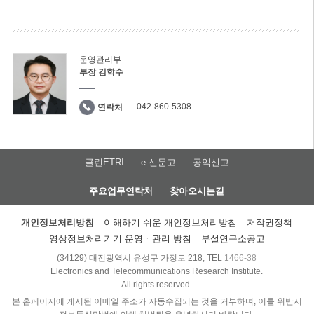
운영관리부
부장 김학수
042-860-5308
연락처
클린ETRI
e-신문고
공익신고
주요업무연락처
찾아오시는길
개인정보처리방침
이해하기 쉬운 개인정보처리방침
저작권정책
영상정보처리기기 운영ㆍ관리 방침
부설연구소공고
(34129) 대전광역시 유성구 가정로 218, TEL
1466-38
Electronics and Telecommunications Research Institute.
All rights reserved.
본 홈페이지에 게시된 이메일 주소가 자동수집되는 것을 거부하며, 이를 위반시