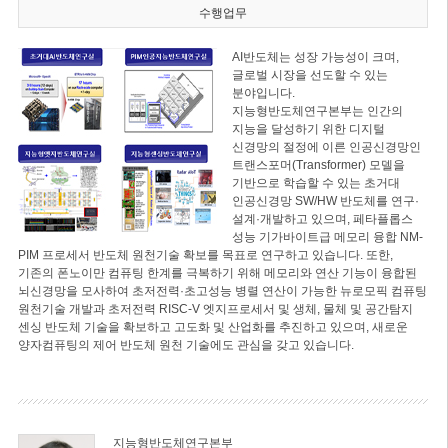
수행업무
AI반도체는 성장 가능성이 크며,
글로벌 시장을 선도할 수 있는
분야입니다.
지능형반도체연구본부는 인간의
지능을 달성하기 위한 디지털
신경망의 절정에 이른 인공신경망인
트랜스포머(Transformer) 모델을
기반으로 학습할 수 있는 초거대
인공신경망 SW/HW 반도체를 연구·
설계·개발하고 있으며, 페타플롭스
성능 기가바이트급 메모리 융합 NM-
PIM 프로세서 반도체 원천기술 확보를 목표로 연구하고 있습니다. 또한,
기존의 폰노이만 컴퓨팅 한계를 극복하기 위해 메모리와 연산 기능이 융합된
뇌신경망을 모사하여 초저전력·초고성능 병렬 연산이 가능한 뉴로모픽 컴퓨팅
원천기술 개발과 초저전력 RISC-V 엣지프로세서 및 생체, 물체 및 공간탐지
센싱 반도체 기술을 확보하고 고도화 및 산업화를 추진하고 있으며, 새로운
양자컴퓨팅의 제어 반도체 원천 기술에도 관심을 갖고 있습니다.
지능형반도체연구본부