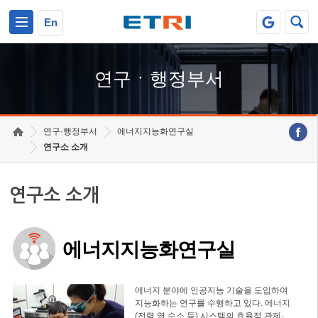
본문 바로가기
주요메뉴 바로가기
하단메뉴 바로가기
En
연구ㆍ행정부서
연구·행정부서
에너지지능화연구실
연구소 소개
연구소 소개
에너지지능화연구실
에너지 분야에 인공지능 기술을 도입하여
지능화하는 연구를 수행하고 있다. 에너지
(전력,열,수소 등) 시스템의 효율적 관제·