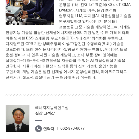
운영을 위해, 전력 IoT 표준화(KS eIoT, OMA
LwM2M), 시계열 예측, 운영 최적화,
업무지원 LLM, 피지컬AI, 자율실험실 기술을
연구개발하고 있다. 에너지 분야 IoT
프로토콜 표준 기술을 개발하였으며, 시계열
인공지능 기술을 활용한 신재생에너지/분산에너지원 발전·수요·가격 예측과
이를 연계한 ESS 스케줄링·수요자원(DR)·거래 전략 최적화를 수행하고,
디지털트윈·CPS 기반 상태추정과 이상/고장진단·수명예측(RUL) 기술을
고도화한다. 또한 현장 문서·데이터·알람을 이해하는 특화 LLM 에이전트로
운전·정비·거래 업무 지원 기술을 개발하고, 소재·부품·장비 영역에는
실험설계–계측–분석–조건탐색을 자동화할 수 있는 AI 자율실험실 기술을
연구한다. 시뮬레이션과 현장 피드백을 통해 신뢰 가능한 운영지능을
구현하며, 개발 기술은 발전·신재생 에너지 운영/설비관리, 마이크로그리드·
전력거래, 철도·산업설비 관리 등 현장에 확장 적용한다.
에너지지능화연구실
실장 고석갑
062-970-6677
연락처