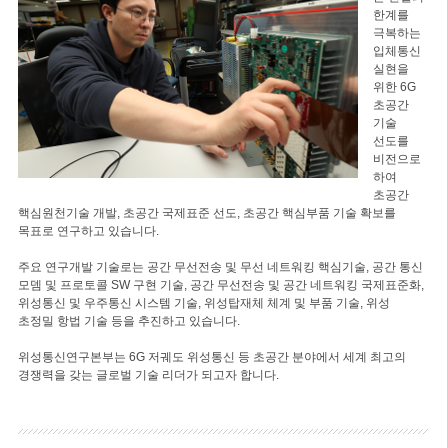
한계를
극복하는
입체통신
실현을
위한 6G
초공간
기술
선도를
비전으로
하여
초공간
핵심원천기술 개발, 초공간 국제표준 선도, 초공간 핵심부품 기술 확보를
목표로 연구하고 있습니다.
주요 연구개발 기술로는 공간 무선전송 및 무선 네트워킹 핵심기술, 공간 통신
모뎀 및 프로토콜 SW 구현 기술, 공간 무선전송 및 공간 네트워킹 국제표준화,
위성통신 및 우주통신 시스템 기술, 위성탑재체 체계 및 부품 기술, 위성
초정밀 항법 기술 등을 추진하고 있습니다.
위성통신연구본부는 6G 저궤도 위성통신 등 초공간 분야에서 세계 최고의
경쟁력을 갖는 글로벌 기술 리더가 되고자 합니다.