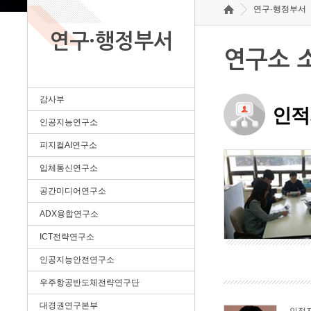
연구·행정부서
연구·행정부서
연구소 
감사부
인적
인공지능연구소
피지컬AI연구소
입체통신연구소
공간미디어연구소
ADX융합연구소
ICT전략연구소
인공지능안전연구소
우주항공반도체전략연구단
대경권연구본부