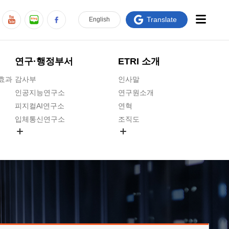
Translate
En
glish
연구·행정부서
ETRI 소개
급효과
감사부
인사말
인공지능연구소
연구원소개
피지컬AI연구소
연혁
입체통신연구소
조직도
공간미디어연구소
기타 공개정보
ADX융합연구소
원규 제·개정 예고
ICT전략연구소
연구원 고객헌장
인공지능안전연구소
ETRI CI
우주항공반도체전략연구단
주요업무연락처
대경권연구본부
찾아오시는길
호남권연구본부