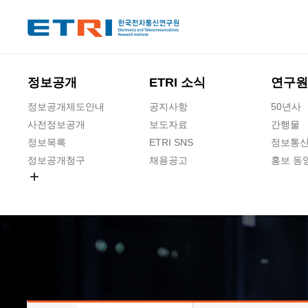
본문 바로가기
주요메뉴 바로가기
하단메뉴 바로가기
정보공개
ETRI 소식
연구원
정보공개제도안내
공지사항
50년사
사전정보공개
보도자료
간행물
정보목록
ETRI SNS
정보통신
정보공개청구
채용공고
홍보 동
경영공시
공공데이터개방
사업실명제