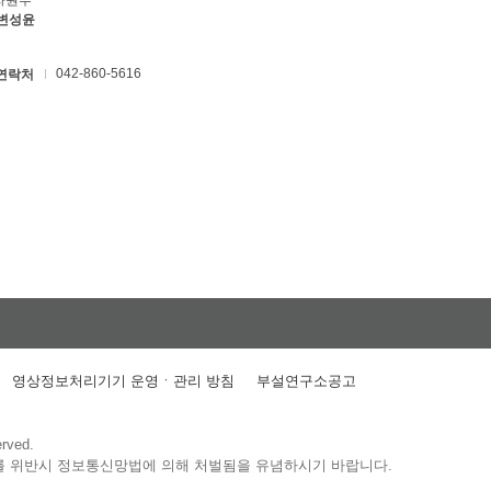
자원부
 변성윤
042-860-5616
연락처
영상정보처리기기 운영ㆍ관리 방침
부설연구소공고
erved.
를 위반시 정보통신망법에 의해 처벌됨을 유념하시기 바랍니다.