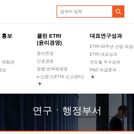
 홍보
클린 ETRI
대표연구성과
(윤리경영)
ETRI 50주년 산업 파
윤리헌장
ETRI 대표성과
인권경영
 체험관
연도별 우수성과
청렴·반부패경영
영상
R&D 파급효과
e-신문고(ETRI 신고센터)
지식공유플랫폼
공익신고
청렴포털 신고
고객의소리
연구ㆍ행정부서
수의계약 현황
부패징계 현황
감사결과공개