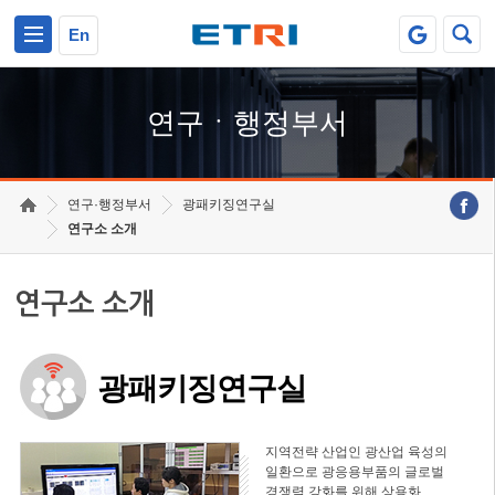
본문 바로가기
주요메뉴 바로가기
하단메뉴 바로가기
En
연구ㆍ행정부서
연구·행정부서
광패키징연구실
연구소 소개
연구소 소개
광패키징연구실
지역전략 산업인 광산업 육성의
일환으로 광응용부품의 글로벌
경쟁력 강화를 위해 상용화