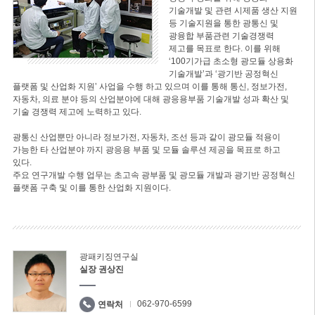
기술개발 및 관련 시제품 생산 지원
등 기술지원을 통한 광통신 및
광융합 부품관련 기술경쟁력
제고를 목표로 한다. 이를 위해
‘100기가급 초소형 광모듈 상용화
기술개발’과 ‘광기반 공정혁신
플랫폼 및 산업화 지원’ 사업을 수행 하고 있으며 이를 통해 통신, 정보가전,
자동차, 의료 분야 등의 산업분야에 대해 광응용부품 기술개발 성과 확산 및
기술 경쟁력 제고에 노력하고 있다.
광통신 산업뿐만 아니라 정보가전, 자동차, 조선 등과 같이 광모듈 적용이
가능한 타 산업분야 까지 광응용 부품 및 모듈 솔루션 제공을 목표로 하고
있다.
주요 연구개발 수행 업무는 초고속 광부품 및 광모듈 개발과 광기반 공정혁신
플랫폼 구축 및 이를 통한 산업화 지원이다.
광패키징연구실
실장 권상진
062-970-6599
연락처