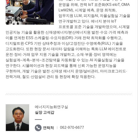
운영을 위해, 전력 IoT 표준화(KS eIoT, OMA
LwM2M), 시계열 예측, 운영 최적화,
업무지원 LLM, 피지컬AI, 자율실험실 기술을
연구개발하고 있다. 에너지 분야 IoT
프로토콜 표준 기술을 개발하였으며, 시계열
인공지능 기술을 활용한 신재생에너지/분산에너지원 발전·수요·가격 예측과
이를 연계한 ESS 스케줄링·수요자원(DR)·거래 전략 최적화를 수행하고,
디지털트윈·CPS 기반 상태추정과 이상/고장진단·수명예측(RUL) 기술을
고도화한다. 또한 현장 문서·데이터·알람을 이해하는 특화 LLM 에이전트로
운전·정비·거래 업무 지원 기술을 개발하고, 소재·부품·장비 영역에는
실험설계–계측–분석–조건탐색을 자동화할 수 있는 AI 자율실험실 기술을
연구한다. 시뮬레이션과 현장 피드백을 통해 신뢰 가능한 운영지능을
구현하며, 개발 기술은 발전·신재생 에너지 운영/설비관리, 마이크로그리드·
전력거래, 철도·산업설비 관리 등 현장에 확장 적용한다.
에너지지능화연구실
실장 고석갑
062-970-6677
연락처