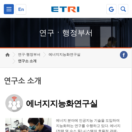
본문 바로가기
주요메뉴 바로가기
하단메뉴 바로가기
En
연구ㆍ행정부서
연구·행정부서
에너지지능화연구실
연구소 소개
연구소 소개
에너지지능화연구실
에너지 분야에 인공지능 기술을 도입하여
지능화하는 연구를 수행하고 있다. 에너지
(전력,열,수소 등) 시스템의 효율적 관제·