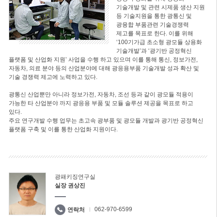
기술개발 및 관련 시제품 생산 지원
등 기술지원을 통한 광통신 및
광융합 부품관련 기술경쟁력
제고를 목표로 한다. 이를 위해
‘100기가급 초소형 광모듈 상용화
기술개발’과 ‘광기반 공정혁신
플랫폼 및 산업화 지원’ 사업을 수행 하고 있으며 이를 통해 통신, 정보가전,
자동차, 의료 분야 등의 산업분야에 대해 광응용부품 기술개발 성과 확산 및
기술 경쟁력 제고에 노력하고 있다.
광통신 산업뿐만 아니라 정보가전, 자동차, 조선 등과 같이 광모듈 적용이
가능한 타 산업분야 까지 광응용 부품 및 모듈 솔루션 제공을 목표로 하고
있다.
주요 연구개발 수행 업무는 초고속 광부품 및 광모듈 개발과 광기반 공정혁신
플랫폼 구축 및 이를 통한 산업화 지원이다.
광패키징연구실
실장 권상진
062-970-6599
연락처