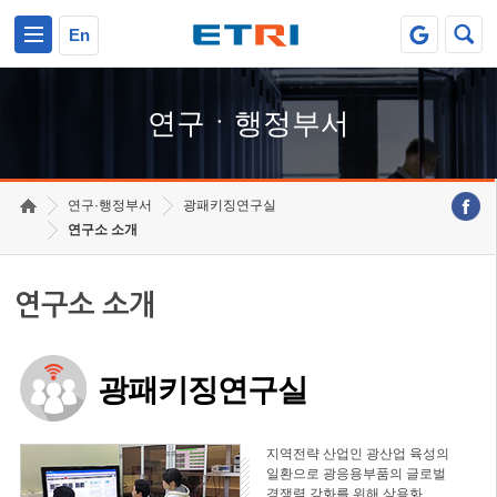
본문 바로가기
주요메뉴 바로가기
하단메뉴 바로가기
En
연구ㆍ행정부서
연구·행정부서
광패키징연구실
연구소 소개
연구소 소개
광패키징연구실
지역전략 산업인 광산업 육성의
일환으로 광응용부품의 글로벌
경쟁력 강화를 위해 상용화