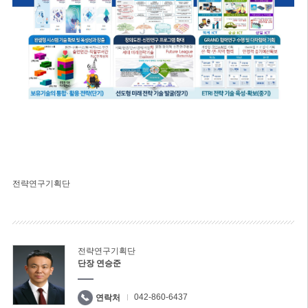
전략연구기획단
전략연구기획단
단장 연승준
042-860-6437
연락처