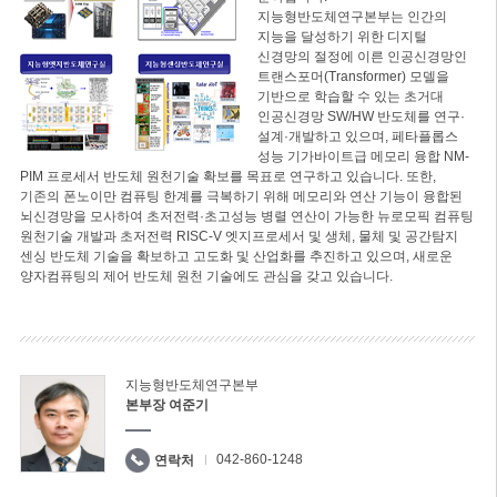
지능형반도체연구본부는 인간의
지능을 달성하기 위한 디지털
신경망의 절정에 이른 인공신경망인
트랜스포머(Transformer) 모델을
기반으로 학습할 수 있는 초거대
인공신경망 SW/HW 반도체를 연구·
설계·개발하고 있으며, 페타플롭스
성능 기가바이트급 메모리 융합 NM-
PIM 프로세서 반도체 원천기술 확보를 목표로 연구하고 있습니다. 또한,
기존의 폰노이만 컴퓨팅 한계를 극복하기 위해 메모리와 연산 기능이 융합된
뇌신경망을 모사하여 초저전력·초고성능 병렬 연산이 가능한 뉴로모픽 컴퓨팅
원천기술 개발과 초저전력 RISC-V 엣지프로세서 및 생체, 물체 및 공간탐지
센싱 반도체 기술을 확보하고 고도화 및 산업화를 추진하고 있으며, 새로운
양자컴퓨팅의 제어 반도체 원천 기술에도 관심을 갖고 있습니다.
지능형반도체연구본부
본부장 여준기
042-860-1248
연락처