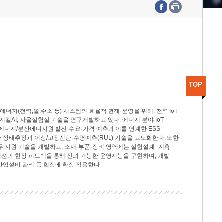
수도권연구본부
기획본부
사업화본부
행정본부
대외협력부
TOP
지(전력,열,수소 등) 시스템의 효율적 관제·운영을 위해, 전력 IoT
M, 피지컬AI, 자율실험실 기술을 연구개발하고 있다. 에너지 분야 IoT
너지/분산에너지원 발전·수요·가격 예측과 이를 연계한 ESS
반 상태추정과 이상/고장진단·수명예측(RUL) 기술을 고도화한다. 또한
무 지원 기술을 개발하고, 소재·부품·장비 영역에는 실험설계–계측–
이션과 현장 피드백을 통해 신뢰 가능한 운영지능을 구현하며, 개발
산업설비 관리 등 현장에 확장 적용한다.