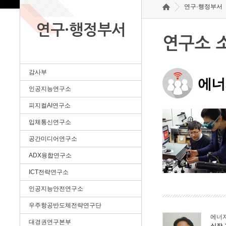
연구·행정부서
연구·행정부서
연구소 
감사부
에너
인공지능연구소
피지컬AI연구소
입체통신연구소
공간미디어연구소
ADX융합연구소
ICT전략연구소
인공지능안전연구소
우주항공반도체전략연구단
에너
대경권연구본부