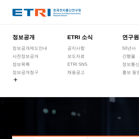
본문 바로가기
주요메뉴 바로가기
하단메뉴 바로가기
정보공개
ETRI 소식
연구원
정보공개제도안내
공지사항
50년사
사전정보공개
보도자료
간행물
정보목록
ETRI SNS
정보통신
정보공개청구
채용공고
홍보 동
경영공시
공공데이터개방
사업실명제