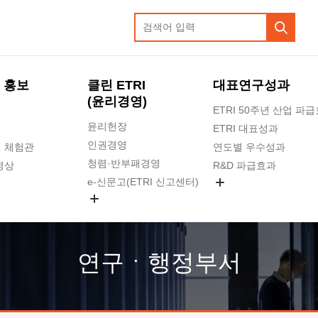
 홍보
클린 ETRI
대표연구성과
(윤리경영)
ETRI 50주년 산업 파
윤리헌장
ETRI 대표성과
인권경영
 체험관
연도별 우수성과
청렴·반부패경영
영상
R&D 파급효과
e-신문고(ETRI 신고센터)
지식공유플랫폼
공익신고
청렴포털 신고
고객의소리
연구ㆍ행정부서
수의계약 현황
부패징계 현황
감사결과공개