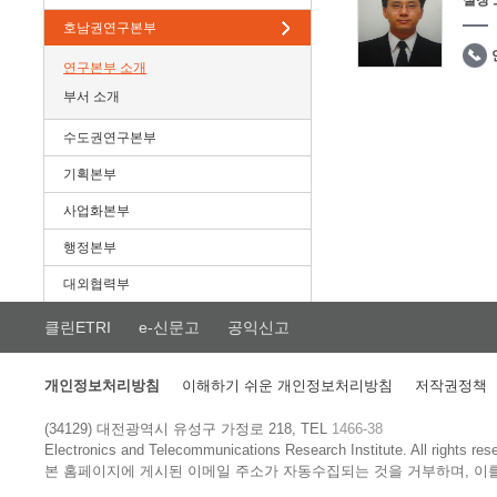
실장
호남권연구본부
연구본부 소개
부서 소개
수도권연구본부
기획본부
사업화본부
행정본부
대외협력부
클린ETRI
e-신문고
공익신고
개인정보처리방침
이해하기 쉬운 개인정보처리방침
저작권정책
(34129) 대전광역시 유성구 가정로 218, TEL
1466-38
Electronics and Telecommunications Research Institute.
All rights res
본 홈페이지에 게시된 이메일 주소가 자동수집되는 것을 거부하며, 이