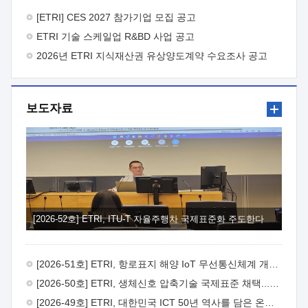
바랍니다.
2026년 8월 한국전자통신연구원장
1. 추진개요

추진목적: ETRI 인력을 기업현장에 파견. 기술지원을
[ETRI] CES 2027 참가기업 모집 공고
실시함으로써 ETRI 개발기술의 사업화를 지원하여
ETRI 기술 스케일업 R&BD 사업 공고
사업화성과를 극대화하고, 지원기업을 강견기업으로 육성하고자
함.
2026년 ETRI 지식재산권 유상양도계약 수요조사 공고
 신청자격: ETRI 협력기업 및 일반 ICT 중소기업*
협력기업: ETRI 창업/연구소기업, 기술이전/출자기업 등 ETRI
개발기술을 사업화하고자 하는 기업
 파견기간: 1년 이상
[최대 3년까지 연속지원 가능]* 연속지원은 지원완료 시점에서
보도자료
당해 지원실적과 차기 지원계획을 평가하여 결정
 기업부담:
연구인력 연봉기준 30 ~ 40%* (1년차) 연봉의 30%, (2 ~ 3년차)
연봉의 40%
 추진일정(1)희망기업 신청/접수(2)희망인력-
희망기업 매칭(3)현장조사/ 선정(심의)(4)협약체결(5)
기업파견8월 3일 ~ 14일
8월 17일 ~ 26일
9월초순
9월 중순
10월 이후* 상기일정은 희망인력-희망기업간 매칭 원활시를
가정한 것으로 상황에 따라 상당기간 일정이 지연될 수 있음. **
(1)희망인력-희망기업간 적합성이 낮다고 판단되거나, (2)
희망인력이 파견의사를 철회할 경우 후속 절차가 진행되지 않을
[2026-52호] ETRI, ITU-T 자율주행차 국제표준화 주도한다
수 있음.2. 현장지원 희망인력 및 상세이력
 희망인력
목록기술분야연구인력번호지원가능 기술반도체/
전자소자A반도체 소자(trasistor/diode) 제작 공정 전자소자 제작
[2026-51호] ETRI, 항로표지 해양 IoT 무선통신체계 개발 나선다
공정(FET / SBD 등 )유기물 반도체 소재 및 소자 설계, 합성 및
제작바이오센서 설계/제작토양/수질/가스 센서 설계/
[2026-50호] ETRI, 생체신호 압축기술 국제표준 채택...의료 AI 시대 연다
제작광소자응용B광 센서 및 응용 시스템시스템 제어 및 데이터
[2026-49호] ETRI, 대한민국 ICT 50년 역사를 담은 온라인 50년사 공개
처리FPGA 제어, VHDL 프로그램 개발Labview, Python, C