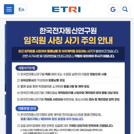
본문 바로가기
주요메뉴 바로가기
En
지식공유
ETRI 오픈소스
플랫폼
거버넌스 대응
발간자료