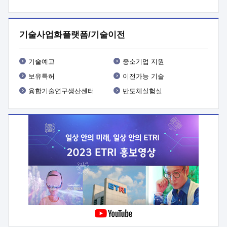
프로그램 개발
 상세이력ㅇ(붙 임1) 대상인력 A 상세이력ㅇ(붙
임2) 대상인력 B 상세이력
3. 신청방법 및 향후일정 등

신청방법: 이메일 (verdi@etri.re.kr)* <별첨양식>을 작성하여
기술사업화플랫폼/기술이전
제출
 문 의 처: ETRI사업화본부 기업성장지원부
기업성장지원전략실ㅇ오경석 책임 연구원 (T. 042-860-5076,
verdi@etri.re.kr)
 제출양식
ㅇ(별첨양식) ETRI연구인력
기술예고
중소기업 지원
현장지원 신청서 (기업)
보유특허
이전가능 기술
융합기술연구생산센터
반도체실험실