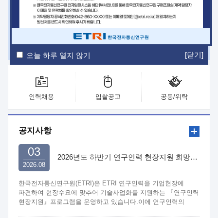
ETRI Insight
ETRI Journal
전자통신동향분석
ETRI 웹진
ETRI 간행물
전자도서관
[닫기]
오늘 하루 열지 않기
인력채용
입찰공고
공동/위탁
공지사항
03
2026년도 하반기 연구인력 현장지원 희망기업 신청/접수
2026.08
한국전자통신연구원(ETRI)은 ETRI 연구인력을 기업현장에
파견하여 현장수요에 맞추어 기술사업화를 지원하는 『연구인력
현장지원』프로그램을 운영하고 있습니다.이에 연구인력의
지원을 희망하는 중소.중견기업에서는 신청하여 주시기