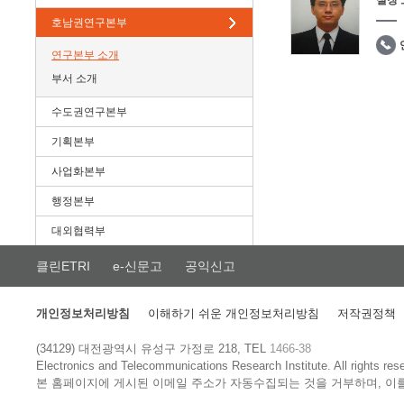
실장
호남권연구본부
연구본부 소개
부서 소개
수도권연구본부
기획본부
사업화본부
행정본부
대외협력부
클린ETRI
e-신문고
공익신고
개인정보처리방침
이해하기 쉬운 개인정보처리방침
저작권정책
(34129) 대전광역시 유성구 가정로 218, TEL
1466-38
Electronics and Telecommunications Research Institute.
All rights res
본 홈페이지에 게시된 이메일 주소가 자동수집되는 것을 거부하며, 이