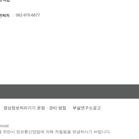
 고석갑
062-970-6677
연락처
영상정보처리기기 운영ㆍ관리 방침
부설연구소공고
erved.
를 위반시 정보통신망법에 의해 처벌됨을 유념하시기 바랍니다.