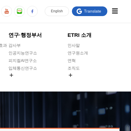
Translate
En
glish
연구·행정부서
ETRI 소개
급효과
감사부
인사말
인공지능연구소
연구원소개
피지컬AI연구소
연혁
입체통신연구소
조직도
공간미디어연구소
기타 공개정보
ADX융합연구소
원규 제·개정 예고
ICT전략연구소
연구원 고객헌장
인공지능안전연구소
ETRI CI
우주항공반도체전략연구단
주요업무연락처
대경권연구본부
찾아오시는길
호남권연구본부