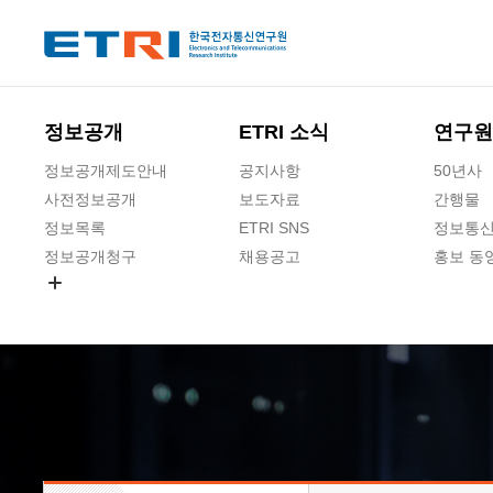
본문 바로가기
주요메뉴 바로가기
하단메뉴 바로가기
정보공개
ETRI 소식
연구원
정보공개제도안내
공지사항
50년사
사전정보공개
보도자료
간행물
정보목록
ETRI SNS
정보통신
정보공개청구
채용공고
홍보 동
경영공시
공공데이터개방
사업실명제