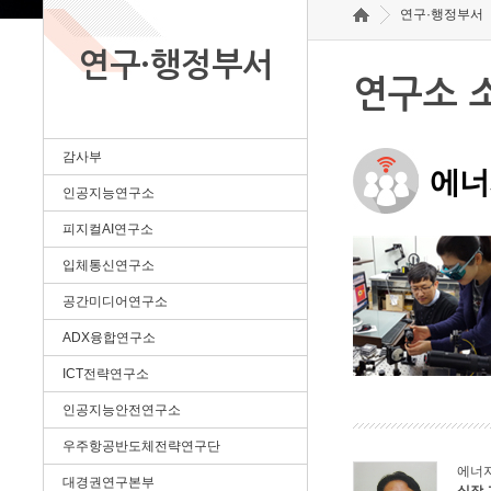
연구·행정부서
연구·행정부서
연구소 
감사부
에너
인공지능연구소
피지컬AI연구소
입체통신연구소
공간미디어연구소
ADX융합연구소
ICT전략연구소
인공지능안전연구소
우주항공반도체전략연구단
에너
대경권연구본부