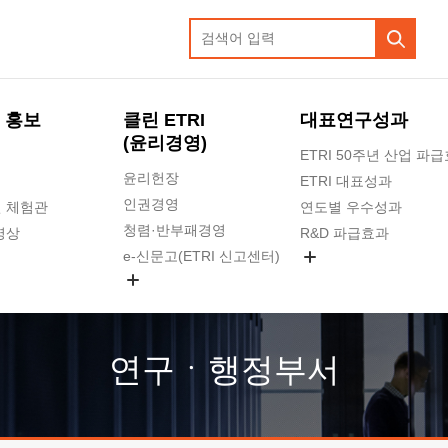
 홍보
클린 ETRI
대표연구성과
(윤리경영)
ETRI 50주년 산업 파
윤리헌장
ETRI 대표성과
인권경영
 체험관
연도별 우수성과
청렴·반부패경영
영상
R&D 파급효과
e-신문고(ETRI 신고센터)
지식공유플랫폼
공익신고
청렴포털 신고
고객의소리
연구ㆍ행정부서
수의계약 현황
부패징계 현황
감사결과공개