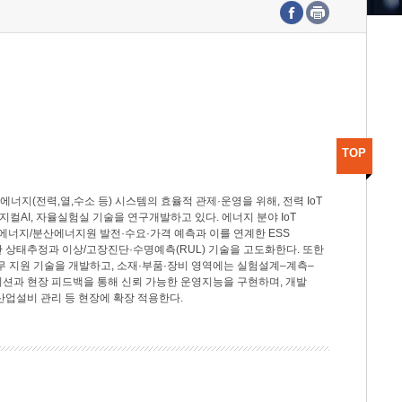
수도권연구본부
기획본부
사업화본부
행정본부
대외협력부
TOP
지(전력,열,수소 등) 시스템의 효율적 관제·운영을 위해, 전력 IoT
M, 피지컬AI, 자율실험실 기술을 연구개발하고 있다. 에너지 분야 IoT
너지/분산에너지원 발전·수요·가격 예측과 이를 연계한 ESS
반 상태추정과 이상/고장진단·수명예측(RUL) 기술을 고도화한다. 또한
무 지원 기술을 개발하고, 소재·부품·장비 영역에는 실험설계–계측–
이션과 현장 피드백을 통해 신뢰 가능한 운영지능을 구현하며, 개발
산업설비 관리 등 현장에 확장 적용한다.