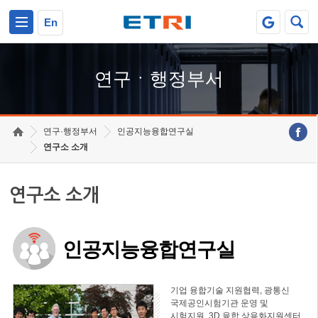
본문 바로가기
주요메뉴 바로가기
하단메뉴 바로가기
En
연구ㆍ행정부서
연구·행정부서
인공지능융합연구실
연구소 소개
연구소 소개
인공지능융합연구실
기업 융합기술 지원협력, 광통신
국제공인시험기관 운영 및
시험지원, 3D 융합 상용화지원센터