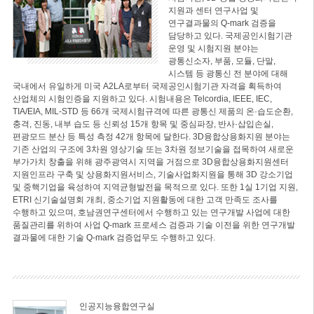
지원과 센터 연구사업 및
연구결과물의 Q-mark 검증을
담당하고 있다. 국제공인시험기관
운영 및 시험지원 분야는
광통신소자, 부품, 모듈, 단말,
시스템 등 광통신 전 분야에 대해
국내에서 유일하게 미국 A2LA로부터 국제공인시험기관 자격을 획득하여
산업체의 시험인증을 지원하고 있다. 시험내용은 Telcordia, IEEE, IEC,
TIA/EIA, MIL-STD 등 66개 국제시험규격에 따른 광통신 제품의 온·습도순환,
충격, 진동, 내부 습도 등 신뢰성 15개 항목 및 중심파장, 반사·삽입손실,
편광모드 분산 등 특성 측정 42개 항목에 달한다. 3D융합상용화지원 분야는
기존 산업의 구조에 3차원 영상기술 또는 3차원 정보기술을 접목하여 새로운
부가가치 창출을 위해 광주광역시 지역을 거점으로 3D융합상용화지원센터
지원인프라 구축 및 상용화지원서비스, 기술사업화지원을 통해 3D 강소기업
및 중핵기업을 육성하여 지역균형발전을 목적으로 있다. 또한 1실 1기업 지원,
ETRI 신기술설명회 개최, 중소기업 지원활동에 대한 고객 만족도 조사를
수행하고 있으며, 호남권연구센터에서 수행하고 있는 연구개발 사업에 대한
품질관리를 위하여 사업 Q-mark 프로세스 검증과 기술 이전을 위한 연구개발
결과물에 대한 기술 Q-mark 검증업무도 수행하고 있다.
인공지능융합연구실