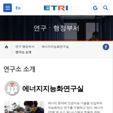
본문 바로가기
주요메뉴 바로가기
하단메뉴 바로가기
En
연구ㆍ행정부서
연구·행정부서
에너지지능화연구실
연구소 소개
연구소 소개
에너지지능화연구실
에너지 분야에 인공지능 기술을 도입하여
지능화하는 연구를 수행하고 있다. 에너지
(전력,열,수소 등) 시스템의 효율적 관제·