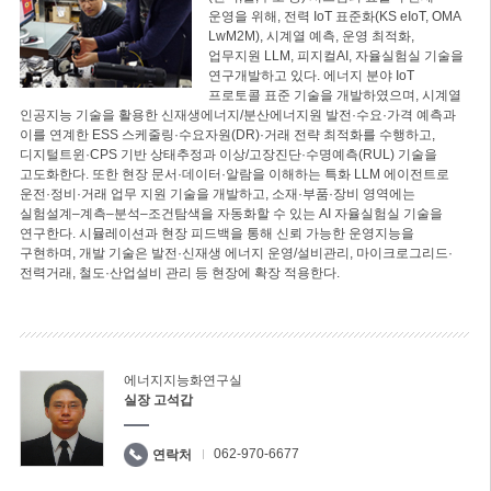
운영을 위해, 전력 IoT 표준화(KS eIoT, OMA
LwM2M), 시계열 예측, 운영 최적화,
업무지원 LLM, 피지컬AI, 자율실험실 기술을
연구개발하고 있다. 에너지 분야 IoT
프로토콜 표준 기술을 개발하였으며, 시계열
인공지능 기술을 활용한 신재생에너지/분산에너지원 발전·수요·가격 예측과
이를 연계한 ESS 스케줄링·수요자원(DR)·거래 전략 최적화를 수행하고,
디지털트윈·CPS 기반 상태추정과 이상/고장진단·수명예측(RUL) 기술을
고도화한다. 또한 현장 문서·데이터·알람을 이해하는 특화 LLM 에이전트로
운전·정비·거래 업무 지원 기술을 개발하고, 소재·부품·장비 영역에는
실험설계–계측–분석–조건탐색을 자동화할 수 있는 AI 자율실험실 기술을
연구한다. 시뮬레이션과 현장 피드백을 통해 신뢰 가능한 운영지능을
구현하며, 개발 기술은 발전·신재생 에너지 운영/설비관리, 마이크로그리드·
전력거래, 철도·산업설비 관리 등 현장에 확장 적용한다.
에너지지능화연구실
실장 고석갑
062-970-6677
연락처