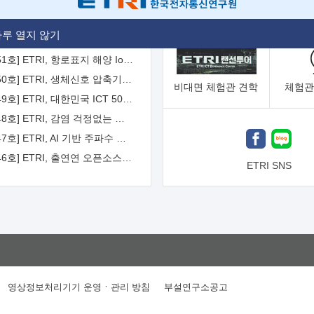
[2026-52호] ETRI, ITU-T 자율주행차 국제표준화 주도한다
루 열지 않기
[2026-51호] ETRI, 항로표지 해양 IoT 무선통신체계 개발 나선다
[2026-50호] ETRI, 생체신호 압축기술 국제표준 채택...의료 AI 시대 연다
비대면
체험관 견학
체험관
[2026-49호] ETRI, 대한민국 ICT 50년 역사를 담은 온라인 50년사 공개
[2026-48호] ETRI, 감염 걱정없는 공중 터치 인터페이스 시대 연다
[2026-47호] ETRI, AI 기반 주파수 예측기술 국제표준 이끌어
[2026-46호] ETRI, 출연연 오픈소스 협의체 '범출연연'으로 확대 운영
ETRI SNS
영상정보처리기기 운영ㆍ관리 방침
부설연구소공고