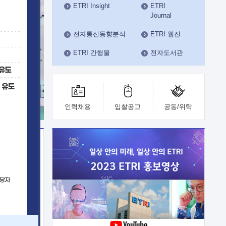
ETRI Insight
ETRI
수도권연구본부
Journal
기획본부
사업화본부
전자통신동향분석
ETRI 웹진
행정본부
ETRI 간행물
전자도서관
대외협력부
인력채용
입찰공고
공동/위탁
이전
업 지원
능 기술
체실험실