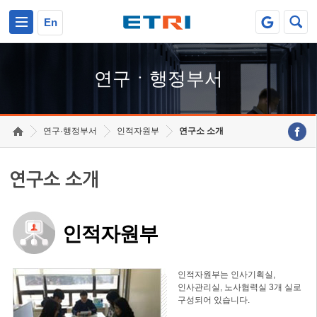
본문 바로가기
주요메뉴 바로가기
하단메뉴 바로가기
En
연구ㆍ행정부서
연구·행정부서
인적자원부
연구소 소개
연구소 소개
인적자원부
인적자원부는 인사기획실,
인사관리실, 노사협력실 3개 실로
구성되어 있습니다.