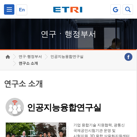
본문 바로가기
주요메뉴 바로가기
하단메뉴 바로가기
En
연구ㆍ행정부서
연구·행정부서
인공지능융합연구실
연구소 소개
연구소 소개
인공지능융합연구실
기업 융합기술 지원협력, 광통신
국제공인시험기관 운영 및
시험지원, 3D 융합 상용화지원센터