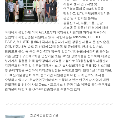
지원과 센터 연구사업 및
연구결과물의 Q-mark 검증을
담당하고 있다. 국제공인시험기관
운영 및 시험지원 분야는
광통신소자, 부품, 모듈, 단말,
시스템 등 광통신 전 분야에 대해
국내에서 유일하게 미국 A2LA로부터 국제공인시험기관 자격을 획득하여
산업체의 시험인증을 지원하고 있다. 시험내용은 Telcordia, IEEE, IEC,
TIA/EIA, MIL-STD 등 66개 국제시험규격에 따른 광통신 제품의 온·습도순환,
충격, 진동, 내부 습도 등 신뢰성 15개 항목 및 중심파장, 반사·삽입손실,
편광모드 분산 등 특성 측정 42개 항목에 달한다. 3D융합상용화지원 분야는
기존 산업의 구조에 3차원 영상기술 또는 3차원 정보기술을 접목하여 새로운
부가가치 창출을 위해 광주광역시 지역을 거점으로 3D융합상용화지원센터
지원인프라 구축 및 상용화지원서비스, 기술사업화지원을 통해 3D 강소기업
및 중핵기업을 육성하여 지역균형발전을 목적으로 있다. 또한 1실 1기업 지원,
ETRI 신기술설명회 개최, 중소기업 지원활동에 대한 고객 만족도 조사를
수행하고 있으며, 호남권연구센터에서 수행하고 있는 연구개발 사업에 대한
품질관리를 위하여 사업 Q-mark 프로세스 검증과 기술 이전을 위한 연구개발
결과물에 대한 기술 Q-mark 검증업무도 수행하고 있다.
인공지능융합연구실