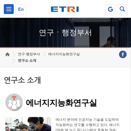
본문 바로가기
주요메뉴 바로가기
하단메뉴 바로가기
En
연구ㆍ행정부서
연구·행정부서
에너지지능화연구실
연구소 소개
연구소 소개
에너지지능화연구실
에너지 분야에 인공지능 기술을 도입하여
지능화하는 연구를 수행하고 있다. 에너지
(전력,열,수소 등) 시스템의 효율적 관제·