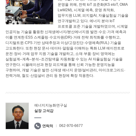
운영을 위해, 전력 IoT 표준화(KS eIoT, OMA
LwM2M), 시계열 예측, 운영 최적화,
업무지원 LLM, 피지컬AI, 자율실험실 기술을
연구개발하고 있다. 에너지 분야 IoT
프로토콜 표준 기술을 개발하였으며, 시계열
인공지능 기술을 활용한 신재생에너지/분산에너지원 발전·수요·가격 예측과
이를 연계한 ESS 스케줄링·수요자원(DR)·거래 전략 최적화를 수행하고,
디지털트윈·CPS 기반 상태추정과 이상/고장진단·수명예측(RUL) 기술을
고도화한다. 또한 현장 문서·데이터·알람을 이해하는 특화 LLM 에이전트로
운전·정비·거래 업무 지원 기술을 개발하고, 소재·부품·장비 영역에는
실험설계–계측–분석–조건탐색을 자동화할 수 있는 AI 자율실험실 기술을
연구한다. 시뮬레이션과 현장 피드백을 통해 신뢰 가능한 운영지능을
구현하며, 개발 기술은 발전·신재생 에너지 운영/설비관리, 마이크로그리드·
전력거래, 철도·산업설비 관리 등 현장에 확장 적용한다.
에너지지능화연구실
실장 고석갑
062-970-6677
연락처