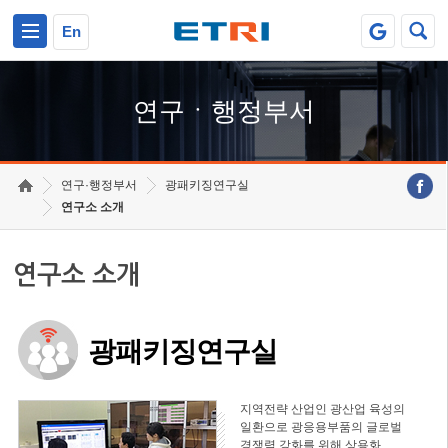
본문 바로가기
주요메뉴 바로가기
하단메뉴 바로가기
En
연구ㆍ행정부서
연구·행정부서
광패키징연구실
연구소 소개
연구소 소개
광패키징연구실
지역전략 산업인 광산업 육성의
일환으로 광응용부품의 글로벌
경쟁력 강화를 위해 상용화