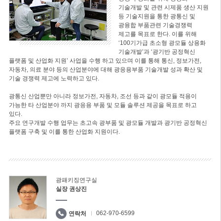
기술개발 및 관련 시제품 생산 지원
등 기술지원을 통한 광통신 및
광융합 부품관련 기술경쟁력
제고를 목표로 한다. 이를 위해
‘100기가급 초소형 광모듈 상용화
기술개발’과 ‘광기반 공정혁신
플랫폼 및 산업화 지원’ 사업을 수행 하고 있으며 이를 통해 통신, 정보가전,
자동차, 의료 분야 등의 산업분야에 대해 광응용부품 기술개발 성과 확산 및
기술 경쟁력 제고에 노력하고 있다.
광통신 산업뿐만 아니라 정보가전, 자동차, 조선 등과 같이 광모듈 적용이
가능한 타 산업분야 까지 광응용 부품 및 모듈 솔루션 제공을 목표로 하고
있다.
주요 연구개발 수행 업무는 초고속 광부품 및 광모듈 개발과 광기반 공정혁신
플랫폼 구축 및 이를 통한 산업화 지원이다.
광패키징연구실
실장 권상진
062-970-6599
연락처