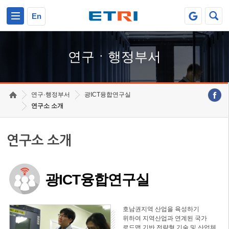
본문 바로가기
주요메뉴 바로가기
하단메뉴 바로가기
En
연구ㆍ행정부서
연구·행정부서
광ICT융합연구실
연구소 소개
연구소 소개
광ICT융합연구실
호남권지역 산업을 육성하기
위하여 지역산업과 연계된 국가
로드맵 기반 전략형 기술 및 산업체