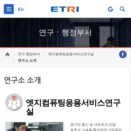
본문 바로가기
주요메뉴 바로가기
하단메뉴 바로가기
En
연구ㆍ행정부서
연구·행정부서
엣지컴퓨팅응용서비스연구실
연구소 소개
연구소 소개
엣지컴퓨팅응용서비스연구
실
광기반 통신 및 네트워크 단말
솔루션 기술을 확보하여 산업체의