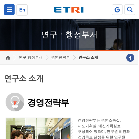
본문 바로가기
주요메뉴 바로가기
하단메뉴 바로가기
En
연구ㆍ행정부서
연구·행정부서
경영전략부
연구소 소개
연구소 소개
경영전략부
경영전략부는 경영소통실,
제도기획실, 예산기획실로
구성되어 있으며, 연구원 비전과
경영목표 달성을 위한 연구원