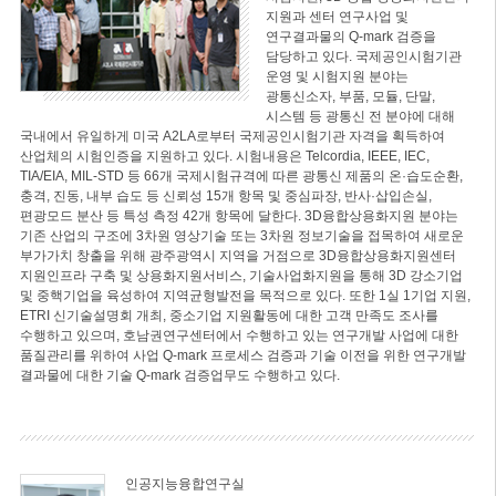
지원과 센터 연구사업 및
연구결과물의 Q-mark 검증을
담당하고 있다. 국제공인시험기관
운영 및 시험지원 분야는
광통신소자, 부품, 모듈, 단말,
시스템 등 광통신 전 분야에 대해
국내에서 유일하게 미국 A2LA로부터 국제공인시험기관 자격을 획득하여
산업체의 시험인증을 지원하고 있다. 시험내용은 Telcordia, IEEE, IEC,
TIA/EIA, MIL-STD 등 66개 국제시험규격에 따른 광통신 제품의 온·습도순환,
충격, 진동, 내부 습도 등 신뢰성 15개 항목 및 중심파장, 반사·삽입손실,
편광모드 분산 등 특성 측정 42개 항목에 달한다. 3D융합상용화지원 분야는
기존 산업의 구조에 3차원 영상기술 또는 3차원 정보기술을 접목하여 새로운
부가가치 창출을 위해 광주광역시 지역을 거점으로 3D융합상용화지원센터
지원인프라 구축 및 상용화지원서비스, 기술사업화지원을 통해 3D 강소기업
및 중핵기업을 육성하여 지역균형발전을 목적으로 있다. 또한 1실 1기업 지원,
ETRI 신기술설명회 개최, 중소기업 지원활동에 대한 고객 만족도 조사를
수행하고 있으며, 호남권연구센터에서 수행하고 있는 연구개발 사업에 대한
품질관리를 위하여 사업 Q-mark 프로세스 검증과 기술 이전을 위한 연구개발
결과물에 대한 기술 Q-mark 검증업무도 수행하고 있다.
인공지능융합연구실