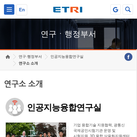
본문 바로가기
주요메뉴 바로가기
하단메뉴 바로가기
En
연구ㆍ행정부서
연구·행정부서
인공지능융합연구실
연구소 소개
연구소 소개
인공지능융합연구실
기업 융합기술 지원협력, 광통신
국제공인시험기관 운영 및
시험지원, 3D 융합 상용화지원센터