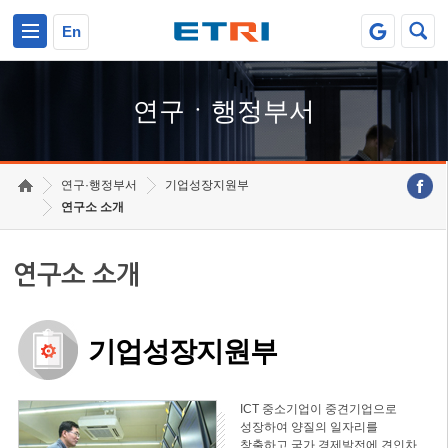
본문 바로가기
주요메뉴 바로가기
하단메뉴 바로가기
En
연구ㆍ행정부서
연구·행정부서
기업성장지원부
연구소 소개
연구소 소개
기업성장지원부
ICT 중소기업이 중견기업으로
성장하여 양질의 일자리를
창출하고 국가 경제발전에 견인차