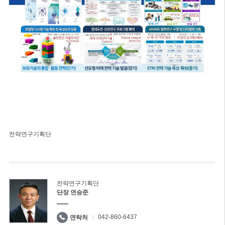
전략연구기획단
전략연구기획단
단장 연승준
042-860-6437
연락처