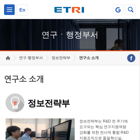
본문 바로가기
주요메뉴 바로가기
하단메뉴 바로가기
En
연구ㆍ행정부서
연구·행정부서
정보전략부
연구소 소개
연구소 소개
정보전략부
정보전략부는 R&D 전 주기에
요구되는 핵심 연구지원역량
강화를 위한 전사적 통합 R&D
지원조직으로 품질혁신실,