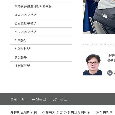
우주항공반도체전략연구단
대경권연구본부
호남권연구본부
수도권연구본부
기획본부
사업화본부
사이
행정본부
본부
대외협력부
클린ETRI
e-신문고
공익신고
개인정보처리방침
이해하기 쉬운 개인정보처리방침
저작권정책