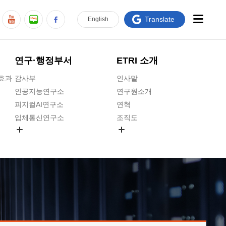
Translate
En
glish
연구·행정부서
ETRI 소개
급효과
감사부
인사말
인공지능연구소
연구원소개
피지컬AI연구소
연혁
입체통신연구소
조직도
공간미디어연구소
기타 공개정보
ADX융합연구소
원규 제·개정 예고
ICT전략연구소
연구원 고객헌장
인공지능안전연구소
ETRI CI
우주항공반도체전략연구단
주요업무연락처
대경권연구본부
찾아오시는길
호남권연구본부