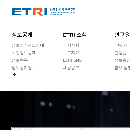
본문 바로가기
주요메뉴 바로가기
하단메뉴 바로가기
정보공개
ETRI 소식
연구원
정보공개제도안내
공지사항
50년사
사전정보공개
보도자료
간행물
정보목록
ETRI SNS
정보통신
정보공개청구
채용공고
홍보 동
경영공시
공공데이터개방
사업실명제