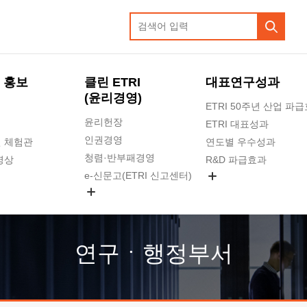
 홍보
클린 ETRI
대표연구성과
(윤리경영)
ETRI 50주년 산업 파
윤리헌장
ETRI 대표성과
인권경영
 체험관
연도별 우수성과
청렴·반부패경영
영상
R&D 파급효과
e-신문고(ETRI 신고센터)
지식공유플랫폼
공익신고
청렴포털 신고
고객의소리
연구ㆍ행정부서
수의계약 현황
부패징계 현황
감사결과공개