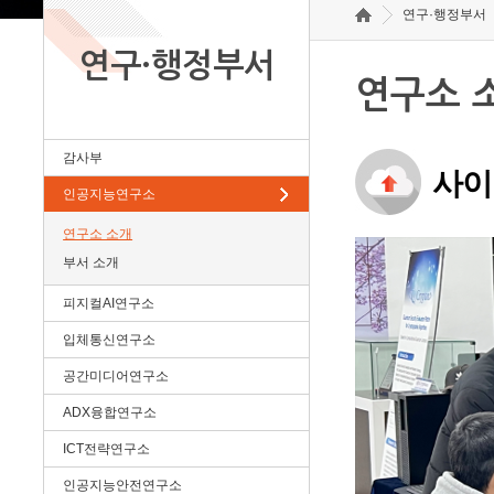
연구·행정부서
연구·행정부서
연구소 
감사부
사이
인공지능연구소
연구소 소개
부서 소개
피지컬AI연구소
입체통신연구소
공간미디어연구소
ADX융합연구소
ICT전략연구소
인공지능안전연구소