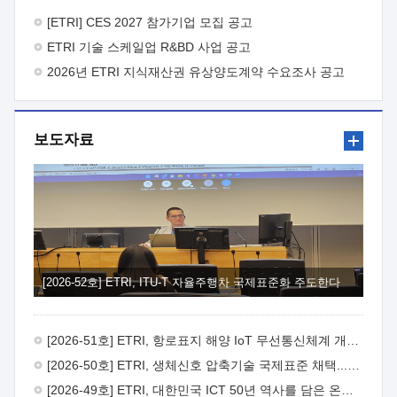
바랍니다.
2026년 8월 한국전자통신연구원장
1. 추진개요

추진목적: ETRI 인력을 기업현장에 파견. 기술지원을
[ETRI] CES 2027 참가기업 모집 공고
실시함으로써 ETRI 개발기술의 사업화를 지원하여
ETRI 기술 스케일업 R&BD 사업 공고
사업화성과를 극대화하고, 지원기업을 강견기업으로 육성하고자
함.
2026년 ETRI 지식재산권 유상양도계약 수요조사 공고
 신청자격: ETRI 협력기업 및 일반 ICT 중소기업*
협력기업: ETRI 창업/연구소기업, 기술이전/출자기업 등 ETRI
개발기술을 사업화하고자 하는 기업
 파견기간: 1년 이상
[최대 3년까지 연속지원 가능]* 연속지원은 지원완료 시점에서
보도자료
당해 지원실적과 차기 지원계획을 평가하여 결정
 기업부담:
연구인력 연봉기준 30 ~ 40%* (1년차) 연봉의 30%, (2 ~ 3년차)
연봉의 40%
 추진일정(1)희망기업 신청/접수(2)희망인력-
희망기업 매칭(3)현장조사/ 선정(심의)(4)협약체결(5)
기업파견8월 3일 ~ 14일
8월 17일 ~ 26일
9월초순
9월 중순
10월 이후* 상기일정은 희망인력-희망기업간 매칭 원활시를
가정한 것으로 상황에 따라 상당기간 일정이 지연될 수 있음. **
(1)희망인력-희망기업간 적합성이 낮다고 판단되거나, (2)
희망인력이 파견의사를 철회할 경우 후속 절차가 진행되지 않을
[2026-52호] ETRI, ITU-T 자율주행차 국제표준화 주도한다
수 있음.2. 현장지원 희망인력 및 상세이력
 희망인력
목록기술분야연구인력번호지원가능 기술반도체/
전자소자A반도체 소자(trasistor/diode) 제작 공정 전자소자 제작
[2026-51호] ETRI, 항로표지 해양 IoT 무선통신체계 개발 나선다
공정(FET / SBD 등 )유기물 반도체 소재 및 소자 설계, 합성 및
제작바이오센서 설계/제작토양/수질/가스 센서 설계/
[2026-50호] ETRI, 생체신호 압축기술 국제표준 채택...의료 AI 시대 연다
제작광소자응용B광 센서 및 응용 시스템시스템 제어 및 데이터
[2026-49호] ETRI, 대한민국 ICT 50년 역사를 담은 온라인 50년사 공개
처리FPGA 제어, VHDL 프로그램 개발Labview, Python, C