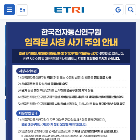
본문 바로가기
주요메뉴 바로가기
En
지식공유
ETRI 오픈소스
플랫폼
거버넌스 대응
발간자료