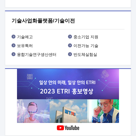
프로그램 개발
 상세이력ㅇ(붙 임1) 대상인력 A 상세이력ㅇ(붙
임2) 대상인력 B 상세이력
3. 신청방법 및 향후일정 등

신청방법: 이메일 (verdi@etri.re.kr)* <별첨양식>을 작성하여
기술사업화플랫폼/기술이전
제출
 문 의 처: ETRI사업화본부 기업성장지원부
기업성장지원전략실ㅇ오경석 책임 연구원 (T. 042-860-5076,
verdi@etri.re.kr)
 제출양식
ㅇ(별첨양식) ETRI연구인력
기술예고
중소기업 지원
현장지원 신청서 (기업)
보유특허
이전가능 기술
융합기술연구생산센터
반도체실험실