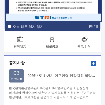
ETRI Insight
ETRI Journal
전자통신동향분석
ETRI 웹진
ETRI 간행물
전자도서관
[닫기]
오늘 하루 열지 않기
인력채용
입찰공고
공동/위탁
공지사항
03
2026년도 하반기 연구인력 현장지원 희망기업 신청/접수
2026.08
한국전자통신연구원(ETRI)은 ETRI 연구인력을 기업현장에
파견하여 현장수요에 맞추어 기술사업화를 지원하는 『연구인력
현장지원』프로그램을 운영하고 있습니다.이에 연구인력의
지원을 희망하는 중소.중견기업에서는 신청하여 주시기