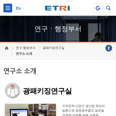
본문 바로가기
주요메뉴 바로가기
하단메뉴 바로가기
En
연구ㆍ행정부서
연구·행정부서
광패키징연구실
연구소 소개
연구소 소개
광패키징연구실
지역전략 산업인 광산업 육성의
일환으로 광응용부품의 글로벌
경쟁력 강화를 위해 상용화