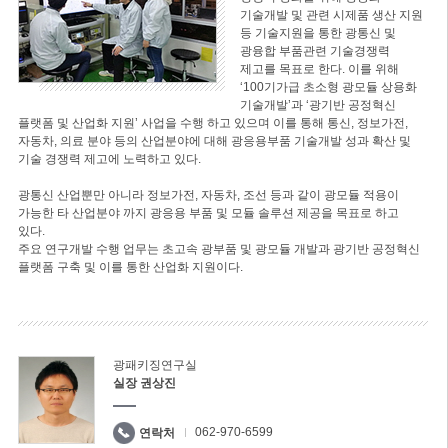
기술개발 및 관련 시제품 생산 지원
등 기술지원을 통한 광통신 및
광융합 부품관련 기술경쟁력
제고를 목표로 한다. 이를 위해
‘100기가급 초소형 광모듈 상용화
기술개발’과 ‘광기반 공정혁신
플랫폼 및 산업화 지원’ 사업을 수행 하고 있으며 이를 통해 통신, 정보가전,
자동차, 의료 분야 등의 산업분야에 대해 광응용부품 기술개발 성과 확산 및
기술 경쟁력 제고에 노력하고 있다.
광통신 산업뿐만 아니라 정보가전, 자동차, 조선 등과 같이 광모듈 적용이
가능한 타 산업분야 까지 광응용 부품 및 모듈 솔루션 제공을 목표로 하고
있다.
주요 연구개발 수행 업무는 초고속 광부품 및 광모듈 개발과 광기반 공정혁신
플랫폼 구축 및 이를 통한 산업화 지원이다.
광패키징연구실
실장 권상진
062-970-6599
연락처