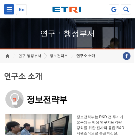
본문 바로가기
주요메뉴 바로가기
하단메뉴 바로가기
En
연구ㆍ행정부서
연구·행정부서
정보전략부
연구소 소개
연구소 소개
정보전략부
정보전략부는 R&D 전 주기에
요구되는 핵심 연구지원역량
강화를 위한 전사적 통합 R&D
지원조직으로 품질혁신실,