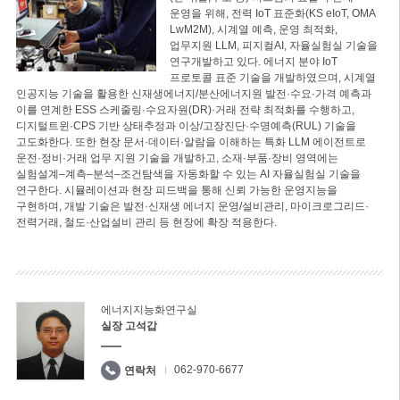
운영을 위해, 전력 IoT 표준화(KS eIoT, OMA
LwM2M), 시계열 예측, 운영 최적화,
업무지원 LLM, 피지컬AI, 자율실험실 기술을
연구개발하고 있다. 에너지 분야 IoT
프로토콜 표준 기술을 개발하였으며, 시계열
인공지능 기술을 활용한 신재생에너지/분산에너지원 발전·수요·가격 예측과
이를 연계한 ESS 스케줄링·수요자원(DR)·거래 전략 최적화를 수행하고,
디지털트윈·CPS 기반 상태추정과 이상/고장진단·수명예측(RUL) 기술을
고도화한다. 또한 현장 문서·데이터·알람을 이해하는 특화 LLM 에이전트로
운전·정비·거래 업무 지원 기술을 개발하고, 소재·부품·장비 영역에는
실험설계–계측–분석–조건탐색을 자동화할 수 있는 AI 자율실험실 기술을
연구한다. 시뮬레이션과 현장 피드백을 통해 신뢰 가능한 운영지능을
구현하며, 개발 기술은 발전·신재생 에너지 운영/설비관리, 마이크로그리드·
전력거래, 철도·산업설비 관리 등 현장에 확장 적용한다.
에너지지능화연구실
실장 고석갑
062-970-6677
연락처