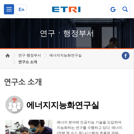
본문 바로가기
주요메뉴 바로가기
하단메뉴 바로가기
En
연구ㆍ행정부서
연구·행정부서
에너지지능화연구실
연구소 소개
연구소 소개
에너지지능화연구실
에너지 분야에 인공지능 기술을 도입하여
지능화하는 연구를 수행하고 있다. 에너지
(전력,열,수소 등) 시스템의 효율적 관제·