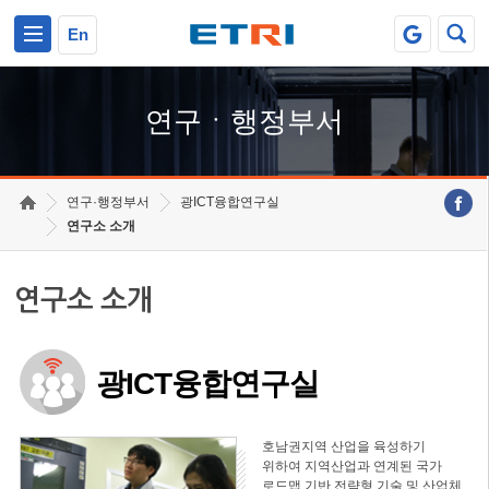
본문 바로가기
주요메뉴 바로가기
하단메뉴 바로가기
En
연구ㆍ행정부서
연구·행정부서
광ICT융합연구실
연구소 소개
연구소 소개
광ICT융합연구실
호남권지역 산업을 육성하기
위하여 지역산업과 연계된 국가
로드맵 기반 전략형 기술 및 산업체