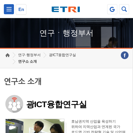
본문 바로가기
주요메뉴 바로가기
하단메뉴 바로가기
En
연구ㆍ행정부서
연구·행정부서
광ICT융합연구실
연구소 소개
연구소 소개
광ICT융합연구실
호남권지역 산업을 육성하기
위하여 지역산업과 연계된 국가
로드맵 기반 전략형 기술 및 산업체