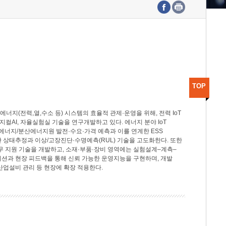
수도권연구본부
기획본부
사업화본부
행정본부
대외협력부
TOP
지(전력,열,수소 등) 시스템의 효율적 관제·운영을 위해, 전력 IoT
M, 피지컬AI, 자율실험실 기술을 연구개발하고 있다. 에너지 분야 IoT
너지/분산에너지원 발전·수요·가격 예측과 이를 연계한 ESS
반 상태추정과 이상/고장진단·수명예측(RUL) 기술을 고도화한다. 또한
무 지원 기술을 개발하고, 소재·부품·장비 영역에는 실험설계–계측–
이션과 현장 피드백을 통해 신뢰 가능한 운영지능을 구현하며, 개발
산업설비 관리 등 현장에 확장 적용한다.