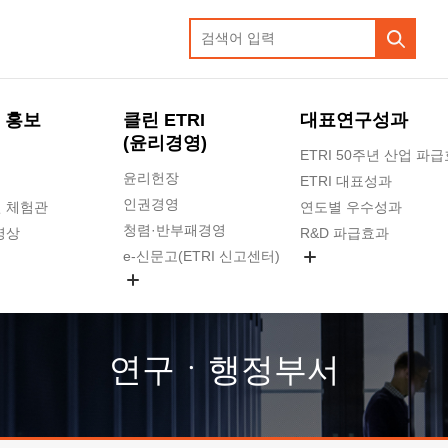
 홍보
클린 ETRI
대표연구성과
(윤리경영)
ETRI 50주년 산업 파
윤리헌장
ETRI 대표성과
인권경영
 체험관
연도별 우수성과
청렴·반부패경영
영상
R&D 파급효과
e-신문고(ETRI 신고센터)
지식공유플랫폼
공익신고
청렴포털 신고
고객의소리
연구ㆍ행정부서
수의계약 현황
부패징계 현황
감사결과공개