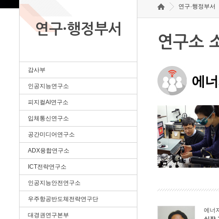
연구·행정부서
연구·행정부서
연구소 
감사부
에너
인공지능연구소
피지컬AI연구소
입체통신연구소
공간미디어연구소
ADX융합연구소
ICT전략연구소
인공지능안전연구소
우주항공반도체전략연구단
에너
대경권연구본부