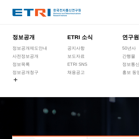
본문 바로가기
주요메뉴 바로가기
하단메뉴 바로가기
정보공개
ETRI 소식
연구원
정보공개제도안내
공지사항
50년사
사전정보공개
보도자료
간행물
정보목록
ETRI SNS
정보통신
정보공개청구
채용공고
홍보 동
경영공시
공공데이터개방
사업실명제