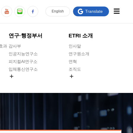
Translate
En
glish
연구·행정부서
ETRI 소개
급효과
감사부
인사말
인공지능연구소
연구원소개
피지컬AI연구소
연혁
입체통신연구소
조직도
공간미디어연구소
기타 공개정보
ADX융합연구소
원규 제·개정 예고
ICT전략연구소
연구원 고객헌장
인공지능안전연구소
ETRI CI
우주항공반도체전략연구단
주요업무연락처
대경권연구본부
찾아오시는길
호남권연구본부