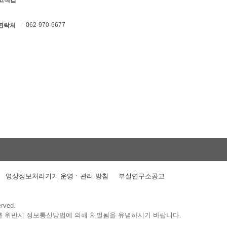
 고석갑
062-970-6677
연락처
영상정보처리기기 운영ㆍ관리 방침
부설연구소공고
erved.
를 위반시 정보통신망법에 의해 처벌됨을 유념하시기 바랍니다.