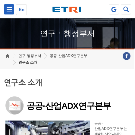
본문 바로가기
주요메뉴 바로가기
하단메뉴 바로가기
En
연구ㆍ행정부서
연구·행정부서
공공·산업ADX연구본부
연구소 소개
연구소 소개
공공·산업ADX연구본부
공공·
산업ADX연구본부는
제4차 산업시대의