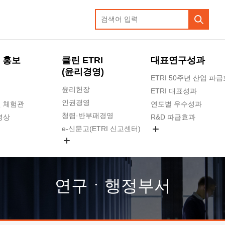
 홍보
클린 ETRI
대표연구성과
(윤리경영)
ETRI 50주년 산업 파
윤리헌장
ETRI 대표성과
인권경영
 체험관
연도별 우수성과
청렴·반부패경영
영상
R&D 파급효과
e-신문고(ETRI 신고센터)
지식공유플랫폼
공익신고
청렴포털 신고
고객의소리
연구ㆍ행정부서
수의계약 현황
부패징계 현황
감사결과공개