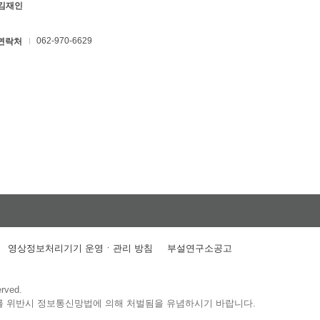
 김재인
062-970-6629
연락처
영상정보처리기기 운영ㆍ관리 방침
부설연구소공고
erved.
를 위반시 정보통신망법에 의해 처벌됨을 유념하시기 바랍니다.