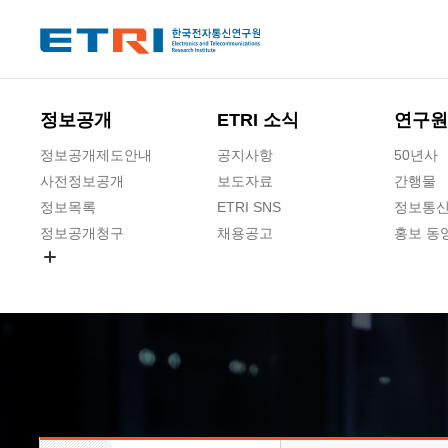
본문 바로가기
주요메뉴 바로가기
하단메뉴 바로가기
정보공개
ETRI 소식
연구원
정보공개제도안내
공지사항
50년사
사전정보공개
보도자료
간행물
정보목록
ETRI SNS
정보통신
정보공개청구
채용공고
홍보 동
경영공시
공공데이터개방
사업실명제