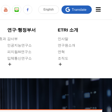
Translate
En
glish
연구·행정부서
ETRI 소개
급효과
감사부
인사말
인공지능연구소
연구원소개
피지컬AI연구소
연혁
입체통신연구소
조직도
공간미디어연구소
기타 공개정보
ADX융합연구소
원규 제·개정 예고
ICT전략연구소
연구원 고객헌장
인공지능안전연구소
ETRI CI
우주항공반도체전략연구단
주요업무연락처
대경권연구본부
찾아오시는길
호남권연구본부