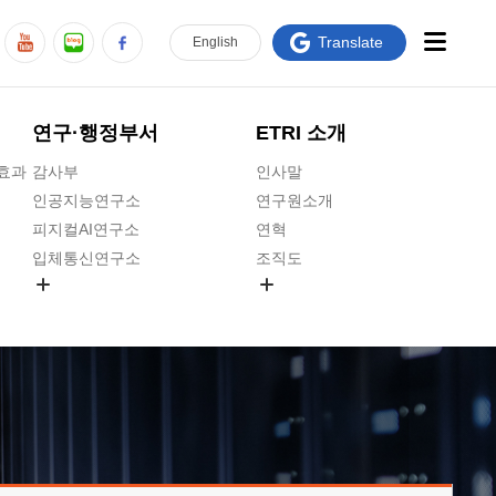
Translate
En
glish
연구·행정부서
ETRI 소개
급효과
감사부
인사말
인공지능연구소
연구원소개
피지컬AI연구소
연혁
입체통신연구소
조직도
공간미디어연구소
기타 공개정보
ADX융합연구소
원규 제·개정 예고
ICT전략연구소
연구원 고객헌장
인공지능안전연구소
ETRI CI
우주항공반도체전략연구단
주요업무연락처
대경권연구본부
찾아오시는길
호남권연구본부