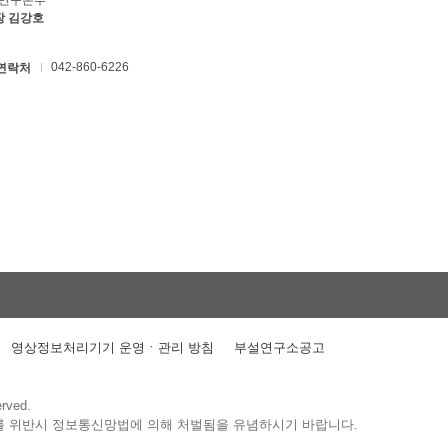
C연구본부
장 김강호
042-860-6226
연락처
영상정보처리기기 운영ㆍ관리 방침
부설연구소공고
erved.
를 위반시 정보통신망법에 의해 처벌됨을 유념하시기 바랍니다.