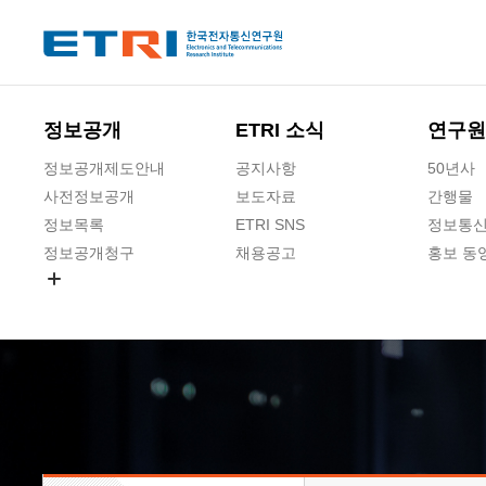
본문 바로가기
주요메뉴 바로가기
하단메뉴 바로가기
정보공개
ETRI 소식
연구원
정보공개제도안내
공지사항
50년사
사전정보공개
보도자료
간행물
정보목록
ETRI SNS
정보통신
정보공개청구
채용공고
홍보 동
경영공시
공공데이터개방
사업실명제