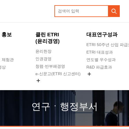
 홍보
클린 ETRI
대표연구성과
(윤리경영)
ETRI 50주년 산업 파
윤리헌장
ETRI 대표성과
인권경영
 체험관
연도별 우수성과
청렴·반부패경영
영상
R&D 파급효과
e-신문고(ETRI 신고센터)
지식공유플랫폼
공익신고
청렴포털 신고
고객의소리
연구ㆍ행정부서
수의계약 현황
부패징계 현황
감사결과공개