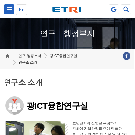
본문 바로가기
주요메뉴 바로가기
하단메뉴 바로가기
En
연구ㆍ행정부서
연구·행정부서
광ICT융합연구실
연구소 소개
연구소 소개
광ICT융합연구실
호남권지역 산업을 육성하기
위하여 지역산업과 연계된 국가
로드맵 기반 전략형 기술 및 산업체