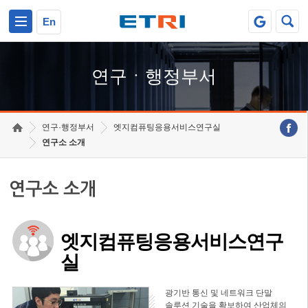
본문 바로가기
주요메뉴 바로가기
하단메뉴 바로가기
En
연구ㆍ행정부서
연구·행정부서
엣지컴퓨팅응용서비스연구실
연구소 소개
연구소 소개
엣지컴퓨팅응용서비스연구
실
광기반 통신 및 네트워크 단말
솔루션 기술을 확보하여 산업체의