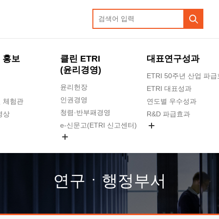
 홍보
클린 ETRI
대표연구성과
(윤리경영)
ETRI 50주년 산업 파
윤리헌장
ETRI 대표성과
인권경영
 체험관
연도별 우수성과
청렴·반부패경영
영상
R&D 파급효과
e-신문고(ETRI 신고센터)
지식공유플랫폼
공익신고
청렴포털 신고
고객의소리
연구ㆍ행정부서
수의계약 현황
부패징계 현황
감사결과공개