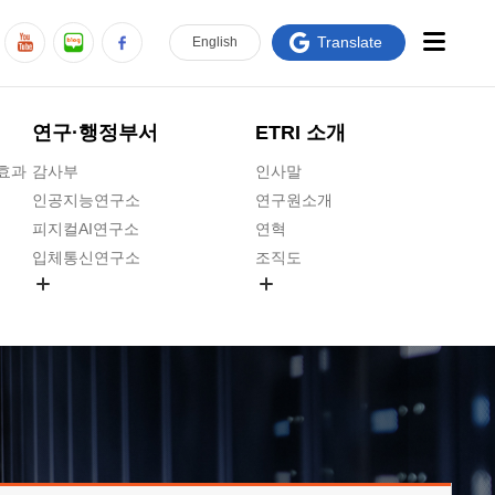
Translate
En
glish
연구·행정부서
ETRI 소개
급효과
감사부
인사말
인공지능연구소
연구원소개
피지컬AI연구소
연혁
입체통신연구소
조직도
공간미디어연구소
기타 공개정보
ADX융합연구소
원규 제·개정 예고
ICT전략연구소
연구원 고객헌장
인공지능안전연구소
ETRI CI
우주항공반도체전략연구단
주요업무연락처
대경권연구본부
찾아오시는길
호남권연구본부