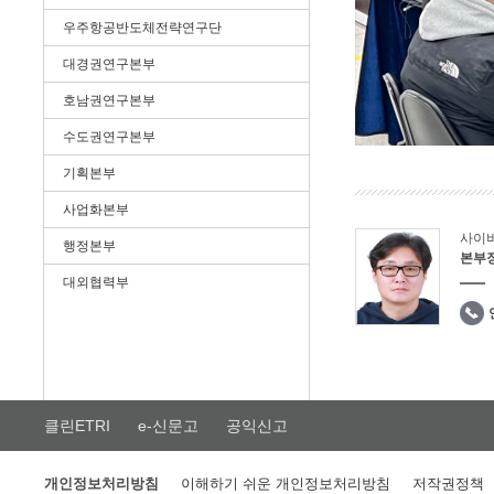
우주항공반도체전략연구단
대경권연구본부
호남권연구본부
수도권연구본부
기획본부
사업화본부
사이
행정본부
본부
대외협력부
클린ETRI
e-신문고
공익신고
개인정보처리방침
이해하기 쉬운 개인정보처리방침
저작권정책