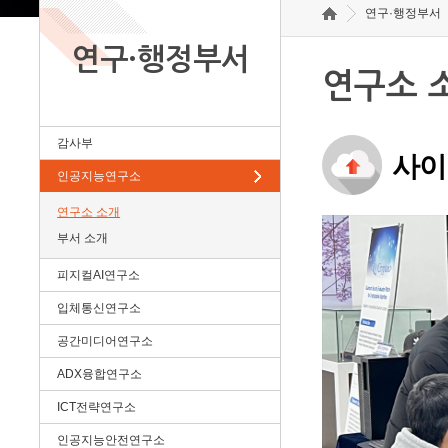
연구·행정부서
연구·행정부서
연구소 
감사부
사이
인공지능연구소
연구소 소개
부서 소개
피지컬AI연구소
입체통신연구소
공간미디어연구소
ADX융합연구소
ICT전략연구소
인공지능안전연구소