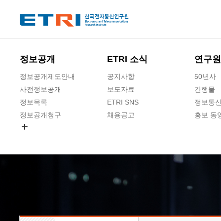
본문 바로가기
주요메뉴 바로가기
하단메뉴 바로가기
정보공개
ETRI 소식
연구원
정보공개제도안내
공지사항
50년사
사전정보공개
보도자료
간행물
정보목록
ETRI SNS
정보통신
정보공개청구
채용공고
홍보 동
경영공시
공공데이터개방
사업실명제