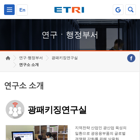
본문 바로가기
주요메뉴 바로가기
하단메뉴 바로가기
En
연구ㆍ행정부서
연구·행정부서
광패키징연구실
연구소 소개
연구소 소개
광패키징연구실
지역전략 산업인 광산업 육성의
일환으로 광응용부품의 글로벌
경쟁력 강화를 위해 상용화