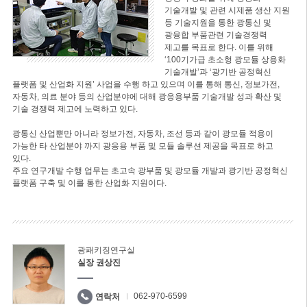
기술개발 및 관련 시제품 생산 지원
등 기술지원을 통한 광통신 및
광융합 부품관련 기술경쟁력
제고를 목표로 한다. 이를 위해
‘100기가급 초소형 광모듈 상용화
기술개발’과 ‘광기반 공정혁신
플랫폼 및 산업화 지원’ 사업을 수행 하고 있으며 이를 통해 통신, 정보가전,
자동차, 의료 분야 등의 산업분야에 대해 광응용부품 기술개발 성과 확산 및
기술 경쟁력 제고에 노력하고 있다.
광통신 산업뿐만 아니라 정보가전, 자동차, 조선 등과 같이 광모듈 적용이
가능한 타 산업분야 까지 광응용 부품 및 모듈 솔루션 제공을 목표로 하고
있다.
주요 연구개발 수행 업무는 초고속 광부품 및 광모듈 개발과 광기반 공정혁신
플랫폼 구축 및 이를 통한 산업화 지원이다.
광패키징연구실
실장 권상진
062-970-6599
연락처