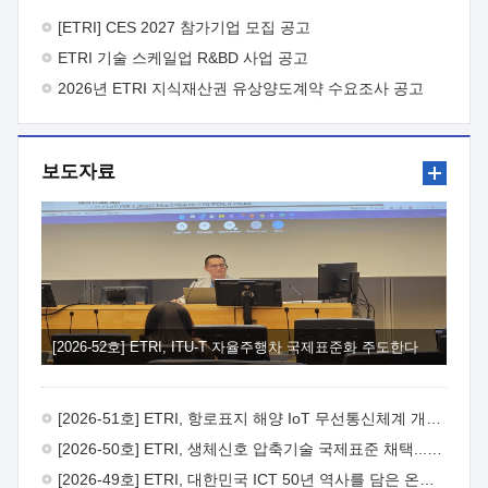
바랍니다.
2026년 8월 한국전자통신연구원장
1. 추진개요

추진목적: ETRI 인력을 기업현장에 파견. 기술지원을
[ETRI] CES 2027 참가기업 모집 공고
실시함으로써 ETRI 개발기술의 사업화를 지원하여
ETRI 기술 스케일업 R&BD 사업 공고
사업화성과를 극대화하고, 지원기업을 강견기업으로 육성하고자
함.
2026년 ETRI 지식재산권 유상양도계약 수요조사 공고
 신청자격: ETRI 협력기업 및 일반 ICT 중소기업*
협력기업: ETRI 창업/연구소기업, 기술이전/출자기업 등 ETRI
개발기술을 사업화하고자 하는 기업
 파견기간: 1년 이상
[최대 3년까지 연속지원 가능]* 연속지원은 지원완료 시점에서
보도자료
당해 지원실적과 차기 지원계획을 평가하여 결정
 기업부담:
연구인력 연봉기준 30 ~ 40%* (1년차) 연봉의 30%, (2 ~ 3년차)
연봉의 40%
 추진일정(1)희망기업 신청/접수(2)희망인력-
희망기업 매칭(3)현장조사/ 선정(심의)(4)협약체결(5)
기업파견8월 3일 ~ 14일
8월 17일 ~ 26일
9월초순
9월 중순
10월 이후* 상기일정은 희망인력-희망기업간 매칭 원활시를
가정한 것으로 상황에 따라 상당기간 일정이 지연될 수 있음. **
(1)희망인력-희망기업간 적합성이 낮다고 판단되거나, (2)
희망인력이 파견의사를 철회할 경우 후속 절차가 진행되지 않을
[2026-52호] ETRI, ITU-T 자율주행차 국제표준화 주도한다
수 있음.2. 현장지원 희망인력 및 상세이력
 희망인력
목록기술분야연구인력번호지원가능 기술반도체/
전자소자A반도체 소자(trasistor/diode) 제작 공정 전자소자 제작
[2026-51호] ETRI, 항로표지 해양 IoT 무선통신체계 개발 나선다
공정(FET / SBD 등 )유기물 반도체 소재 및 소자 설계, 합성 및
제작바이오센서 설계/제작토양/수질/가스 센서 설계/
[2026-50호] ETRI, 생체신호 압축기술 국제표준 채택...의료 AI 시대 연다
제작광소자응용B광 센서 및 응용 시스템시스템 제어 및 데이터
[2026-49호] ETRI, 대한민국 ICT 50년 역사를 담은 온라인 50년사 공개
처리FPGA 제어, VHDL 프로그램 개발Labview, Python, C