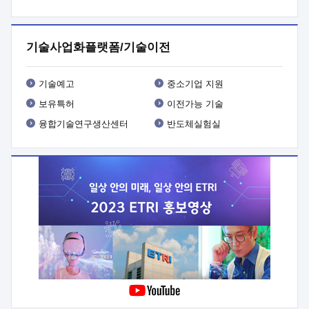
프로그램 개발
 상세이력ㅇ(붙 임1) 대상인력 A 상세이력ㅇ(붙
임2) 대상인력 B 상세이력
3. 신청방법 및 향후일정 등

신청방법: 이메일 (verdi@etri.re.kr)* <별첨양식>을 작성하여
기술사업화플랫폼/기술이전
제출
 문 의 처: ETRI사업화본부 기업성장지원부
기업성장지원전략실ㅇ오경석 책임 연구원 (T. 042-860-5076,
verdi@etri.re.kr)
 제출양식
ㅇ(별첨양식) ETRI연구인력
기술예고
중소기업 지원
현장지원 신청서 (기업)
보유특허
이전가능 기술
융합기술연구생산센터
반도체실험실