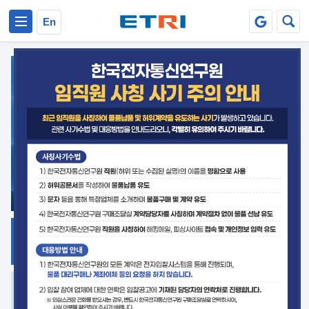
본문 바로가기
주요메뉴 바로가기
En
지식공유
ETRI 오픈소스
플랫폼
거버넌스 대응
발간자료