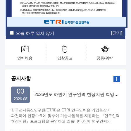
ETRI Insight
ETRI Journal
전자통신동향분석
ETRI 웹진
ETRI 간행물
전자도서관
[닫기]
오늘 하루 열지 않기
인력채용
입찰공고
공동/위탁
공지사항
03
2026년도 하반기 연구인력 현장지원 희망기업 신청/접수
2026.08
한국전자통신연구원(ETRI)은 ETRI 연구인력을 기업현장에
파견하여 현장수요에 맞추어 기술사업화를 지원하는 『연구인력
현장지원』프로그램을 운영하고 있습니다.이에 연구인력의
지원을 희망하는 중소.중견기업에서는 신청하여 주시기