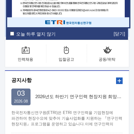
ETRI Insight
ETRI Journal
전자통신동향분석
ETRI 웹진
ETRI 간행물
전자도서관
[닫기]
오늘 하루 열지 않기
인력채용
입찰공고
공동/위탁
공지사항
03
2026년도 하반기 연구인력 현장지원 희망기업 신청/접수
2026.08
한국전자통신연구원(ETRI)은 ETRI 연구인력을 기업현장에
파견하여 현장수요에 맞추어 기술사업화를 지원하는 『연구인력
현장지원』프로그램을 운영하고 있습니다.이에 연구인력의
지원을 희망하는 중소.중견기업에서는 신청하여 주시기