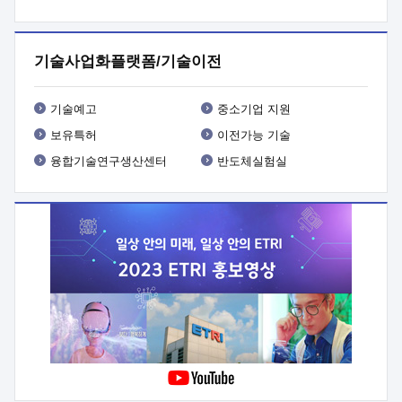
프로그램 개발
 상세이력ㅇ(붙 임1) 대상인력 A 상세이력ㅇ(붙
임2) 대상인력 B 상세이력
3. 신청방법 및 향후일정 등

신청방법: 이메일 (verdi@etri.re.kr)* <별첨양식>을 작성하여
기술사업화플랫폼/기술이전
제출
 문 의 처: ETRI사업화본부 기업성장지원부
기업성장지원전략실ㅇ오경석 책임 연구원 (T. 042-860-5076,
verdi@etri.re.kr)
 제출양식
ㅇ(별첨양식) ETRI연구인력
기술예고
중소기업 지원
현장지원 신청서 (기업)
보유특허
이전가능 기술
융합기술연구생산센터
반도체실험실