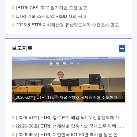
바랍니다.
2026년 8월 한국전자통신연구원장
1. 추진개요

추진목적: ETRI 인력을 기업현장에 파견. 기술지원을
[ETRI] CES 2027 참가기업 모집 공고
실시함으로써 ETRI 개발기술의 사업화를 지원하여
ETRI 기술 스케일업 R&BD 사업 공고
사업화성과를 극대화하고, 지원기업을 강견기업으로 육성하고자
함.
2026년 ETRI 지식재산권 유상양도계약 수요조사 공고
 신청자격: ETRI 협력기업 및 일반 ICT 중소기업*
협력기업: ETRI 창업/연구소기업, 기술이전/출자기업 등 ETRI
개발기술을 사업화하고자 하는 기업
 파견기간: 1년 이상
[최대 3년까지 연속지원 가능]* 연속지원은 지원완료 시점에서
보도자료
당해 지원실적과 차기 지원계획을 평가하여 결정
 기업부담:
연구인력 연봉기준 30 ~ 40%* (1년차) 연봉의 30%, (2 ~ 3년차)
연봉의 40%
 추진일정(1)희망기업 신청/접수(2)희망인력-
희망기업 매칭(3)현장조사/ 선정(심의)(4)협약체결(5)
기업파견8월 3일 ~ 14일
8월 17일 ~ 26일
9월초순
9월 중순
10월 이후* 상기일정은 희망인력-희망기업간 매칭 원활시를
가정한 것으로 상황에 따라 상당기간 일정이 지연될 수 있음. **
(1)희망인력-희망기업간 적합성이 낮다고 판단되거나, (2)
희망인력이 파견의사를 철회할 경우 후속 절차가 진행되지 않을
[2026-52호] ETRI, ITU-T 자율주행차 국제표준화 주도한다
수 있음.2. 현장지원 희망인력 및 상세이력
 희망인력
목록기술분야연구인력번호지원가능 기술반도체/
전자소자A반도체 소자(trasistor/diode) 제작 공정 전자소자 제작
[2026-51호] ETRI, 항로표지 해양 IoT 무선통신체계 개발 나선다
공정(FET / SBD 등 )유기물 반도체 소재 및 소자 설계, 합성 및
제작바이오센서 설계/제작토양/수질/가스 센서 설계/
[2026-50호] ETRI, 생체신호 압축기술 국제표준 채택...의료 AI 시대 연다
제작광소자응용B광 센서 및 응용 시스템시스템 제어 및 데이터
[2026-49호] ETRI, 대한민국 ICT 50년 역사를 담은 온라인 50년사 공개
처리FPGA 제어, VHDL 프로그램 개발Labview, Python, C