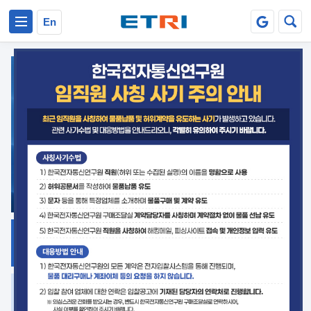
본문 바로가기
주요메뉴 바로가기
En
지식공유
ETRI 오픈소스
플랫폼
거버넌스 대응
발간자료