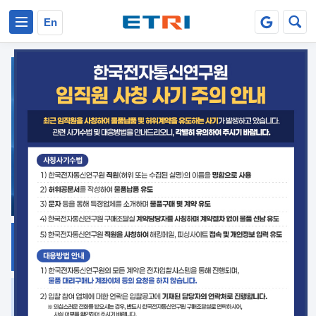
본문 바로가기
주요메뉴 바로가기
En
지식공유
ETRI 오픈소스
플랫폼
거버넌스 대응
발간자료