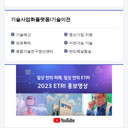
프로그램 개발
 상세이력ㅇ(붙 임1) 대상인력 A 상세이력ㅇ(붙
임2) 대상인력 B 상세이력
3. 신청방법 및 향후일정 등

신청방법: 이메일 (verdi@etri.re.kr)* <별첨양식>을 작성하여
기술사업화플랫폼/기술이전
제출
 문 의 처: ETRI사업화본부 기업성장지원부
기업성장지원전략실ㅇ오경석 책임 연구원 (T. 042-860-5076,
verdi@etri.re.kr)
 제출양식
ㅇ(별첨양식) ETRI연구인력
기술예고
중소기업 지원
현장지원 신청서 (기업)
보유특허
이전가능 기술
융합기술연구생산센터
반도체실험실