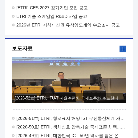
바랍니다.
2026년 8월 한국전자통신연구원장
1. 추진개요

추진목적: ETRI 인력을 기업현장에 파견. 기술지원을
[ETRI] CES 2027 참가기업 모집 공고
실시함으로써 ETRI 개발기술의 사업화를 지원하여
ETRI 기술 스케일업 R&BD 사업 공고
사업화성과를 극대화하고, 지원기업을 강견기업으로 육성하고자
함.
2026년 ETRI 지식재산권 유상양도계약 수요조사 공고
 신청자격: ETRI 협력기업 및 일반 ICT 중소기업*
협력기업: ETRI 창업/연구소기업, 기술이전/출자기업 등 ETRI
개발기술을 사업화하고자 하는 기업
 파견기간: 1년 이상
[최대 3년까지 연속지원 가능]* 연속지원은 지원완료 시점에서
보도자료
당해 지원실적과 차기 지원계획을 평가하여 결정
 기업부담:
연구인력 연봉기준 30 ~ 40%* (1년차) 연봉의 30%, (2 ~ 3년차)
연봉의 40%
 추진일정(1)희망기업 신청/접수(2)희망인력-
희망기업 매칭(3)현장조사/ 선정(심의)(4)협약체결(5)
기업파견8월 3일 ~ 14일
8월 17일 ~ 26일
9월초순
9월 중순
10월 이후* 상기일정은 희망인력-희망기업간 매칭 원활시를
가정한 것으로 상황에 따라 상당기간 일정이 지연될 수 있음. **
(1)희망인력-희망기업간 적합성이 낮다고 판단되거나, (2)
희망인력이 파견의사를 철회할 경우 후속 절차가 진행되지 않을
[2026-52호] ETRI, ITU-T 자율주행차 국제표준화 주도한다
수 있음.2. 현장지원 희망인력 및 상세이력
 희망인력
목록기술분야연구인력번호지원가능 기술반도체/
전자소자A반도체 소자(trasistor/diode) 제작 공정 전자소자 제작
[2026-51호] ETRI, 항로표지 해양 IoT 무선통신체계 개발 나선다
공정(FET / SBD 등 )유기물 반도체 소재 및 소자 설계, 합성 및
제작바이오센서 설계/제작토양/수질/가스 센서 설계/
[2026-50호] ETRI, 생체신호 압축기술 국제표준 채택...의료 AI 시대 연다
제작광소자응용B광 센서 및 응용 시스템시스템 제어 및 데이터
[2026-49호] ETRI, 대한민국 ICT 50년 역사를 담은 온라인 50년사 공개
처리FPGA 제어, VHDL 프로그램 개발Labview, Python, C