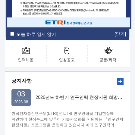
ETRI Insight
ETRI Journal
전자통신동향분석
ETRI 웹진
ETRI 간행물
전자도서관
[닫기]
오늘 하루 열지 않기
인력채용
입찰공고
공동/위탁
공지사항
03
2026년도 하반기 연구인력 현장지원 희망기업 신청/접수
2026.08
한국전자통신연구원(ETRI)은 ETRI 연구인력을 기업현장에
파견하여 현장수요에 맞추어 기술사업화를 지원하는 『연구인력
현장지원』프로그램을 운영하고 있습니다.이에 연구인력의
지원을 희망하는 중소.중견기업에서는 신청하여 주시기