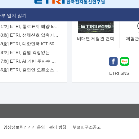
[2026-52호] ETRI, ITU-T 자율주행차 국제표준화 주도한다
루 열지 않기
[2026-51호] ETRI, 항로표지 해양 IoT 무선통신체계 개발 나선다
[2026-50호] ETRI, 생체신호 압축기술 국제표준 채택...의료 AI 시대 연다
비대면
체험관 견학
체험관
[2026-49호] ETRI, 대한민국 ICT 50년 역사를 담은 온라인 50년사 공개
[2026-48호] ETRI, 감염 걱정없는 공중 터치 인터페이스 시대 연다
[2026-47호] ETRI, AI 기반 주파수 예측기술 국제표준 이끌어
[2026-46호] ETRI, 출연연 오픈소스 협의체 '범출연연'으로 확대 운영
ETRI SNS
영상정보처리기기 운영ㆍ관리 방침
부설연구소공고