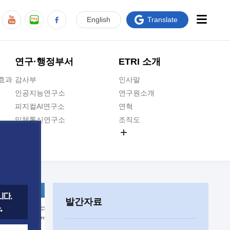
En
glish
Translate
연구·행정부서
ETRI 소개
급효과
감사부
인사말
인공지능연구소
연구원소개
피지컬AI연구소
연혁
입체통신연구소
조직도
공간미디어연구소
기타 공개정보
ADX융합연구소
원규 제·개정 예고
ICT전략연구소
연구원 고객헌장
인공지능안전연구소
ETRI CI
우주항공반도체전략연구단
주요업무연락처
발간자료
대경권연구본부
찾아오시는길
호남권연구본부