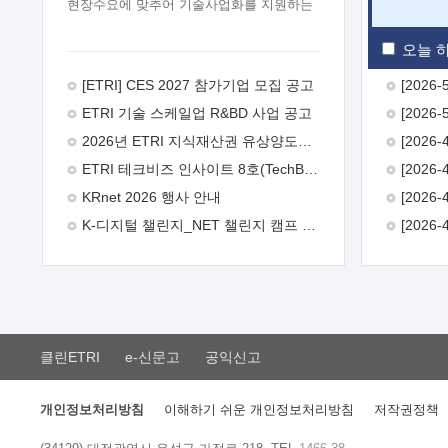
현장수요에 맞추어 기술사업화를 지원하는
『연구인력 현장지원』프로그램을
운영하고 있습니다.이에 연구인력의 지원을
오늘 하
희망하는 중소.중견기업에서는 신청하여
주시기 바랍니다.
2026년 8월
[ETRI] CES 2027 참가기업 모집 공고
한국전자통신연구원장
1. 추진개요

ETRI 기술 스케일업 R&BD 사업 공고
추진목적: ETRI 인력을 기업현장에 파견.
기술지원을 실시함으로써 ETRI 개발기술의
2026년 ETRI 지식재산권 유상양도계약 수요조사 공고
사업화를 지원하여 사업화성과를
ETRI 테크비즈 인사이트 8호(TechBiz Insight Vol.8) 발간
극대화하고, 지원기업을 강견기업으로
육성하고자 함.
 신청자격: ETRI
KRnet 2026 행사 안내
협력기업 및 일반 ICT 중소기업* 협력기업:
K-디지털 챌린지_NET 챌린지 캠프 시즌13 안내
ETRI 창업/연구소기업, 기술이전/출자기업
등 ETRI 개발기술을 사업화하고자 하는
기업
 파견기간: 1년 이상 [최대 3년까지
연속지원 가능]* 연속지원은 지원완료
시점에서 당해 지원실적과 차기 지원계획을
평가하여 결정
 기업부담: 연구인력
연봉기준 30 ~ 40%* (1년차) 연봉의 30%,
클린ETRI
e-신문고
공익신고
(2 ~ 3년차) 연봉의 40%
 추진일정(1)
희망기업 신청/접수(2)희망인력-희망기업
매칭(3)현장조사/ 선정(심의)(4)협약체결
개인정보처리방침
이해하기 쉬운 개인정보처리방침
저작권정책
(5)기업파견8월 3일 ~ 14일
8월 17일 ~
26일
9월초순
9월 중순
10월 이후*