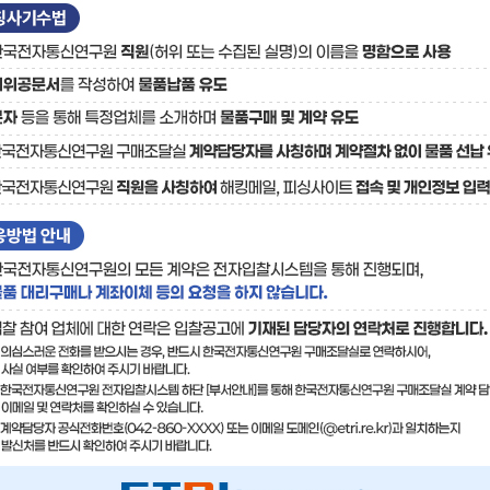
료
기술사업화플랫폼/기술
기술예고
중소기
보유특허
이전가
융합기술연구생산센터
반도