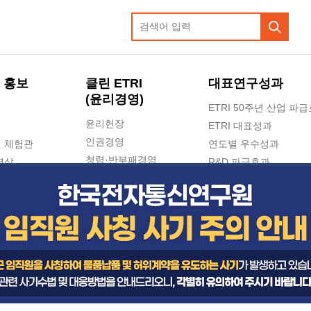
 홍보
클린 ETRI
대표연구성과
(윤리경영)
ETRI 50주년 산업 파
윤리헌장
ETRI 대표성과
인권경영
 체험관
연도별 우수성과
청렴·반부패경영
영상
R&D 파급효과
e-신문고(ETRI 신고센터)
지식공유플랫폼
공익신고
청렴포털 신고
고객의소리
수의계약 현황
부패징계 현황
감사결과공개