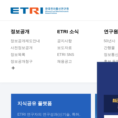
본문 바로가기
주요메뉴 바로가기
정보공개
ETRI 소식
연구원
정보공개제도안내
공지사항
50년사
사전정보공개
보도자료
간행물
정보목록
ETRI SNS
정보통신
정보공개청구
채용공고
홍보 동
경영공시
공공데이터개방
사업실명제
지식공유
플랫폼
ETRI 연구자의 연구성과(신기술, 특허,