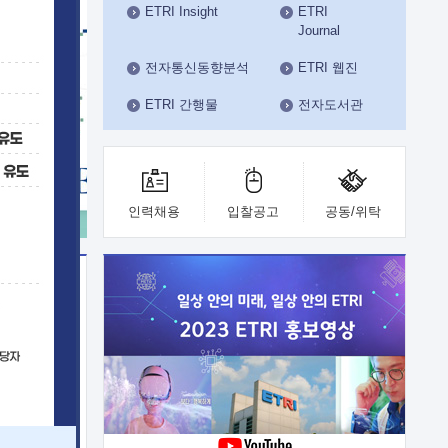
ETRI Insight
ETRI
수도권연구본부
Journal
기획본부
사업화본부
전자통신동향분석
ETRI 웹진
행정본부
ETRI 간행물
전자도서관
대외협력부
인력채용
입찰공고
공동/위탁
이전
업 지원
능 기술
체실험실